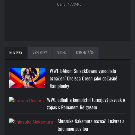
Cena: 1773-Kč
NOVINKY
VÝSLEDKY
VIDEA
KOMENTÁŘE
WWE během SmackDownu vynechala
označení Chelsea Green jako dočasné
šampionky…
WWE odhalila kompletní turnajový pavouk o
zápas s Romanem Reignsem
Shinsuke Nakamura naznačil návrat s
tajemnou posilou