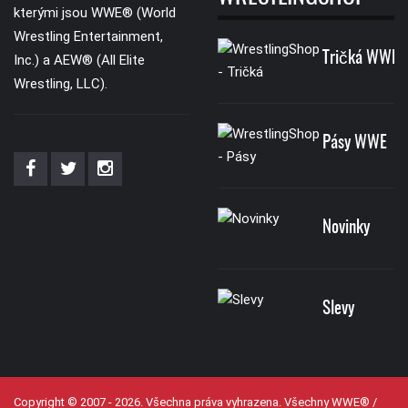
kterými jsou WWE® (World
Wrestling Entertainment,
Tričká WWE
Inc.) a AEW® (All Elite
Wrestling, LLC).
Pásy WWE
Novinky
Slevy
Copyright © 2007 - 2026. Všechna práva vyhrazena. Všechny WWE® /