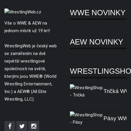
WWE NOVINKY
Vše o WWE & AEW na
jednom místě už 19 let!
AEW NOVINKY
WrestlingWeb je český web
se zaměřením na dvě
největší wrestlingové
společnosti na světě,
WRESTLINGSH
kterými jsou WWE® (World
Wrestling Entertainment,
Tričká W
Inc.) a AEW® (All Elite
Wrestling, LLC).
Pásy WW