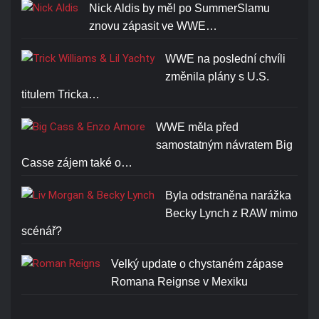
Nick Aldis by měl po SummerSlamu
znovu zápasit ve WWE…
WWE na poslední chvíli
změnila plány s U.S.
titulem Tricka…
WWE měla před
samostatným návratem Big
Casse zájem také o…
Byla odstraněna narážka
Becky Lynch z RAW mimo
scénář?
Velký update o chystaném zápase
Romana Reignse v Mexiku