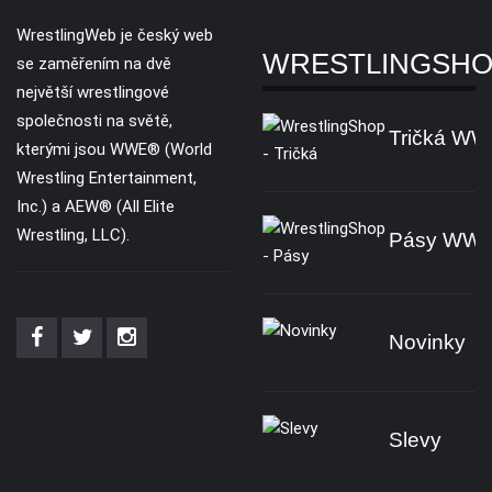
WrestlingWeb je český web
WRESTLINGSH
se zaměřením na dvě
největší wrestlingové
společnosti na světě,
Tričká W
kterými jsou WWE® (World
Wrestling Entertainment,
Inc.) a AEW® (All Elite
Wrestling, LLC).
Pásy WW
Novinky
Slevy