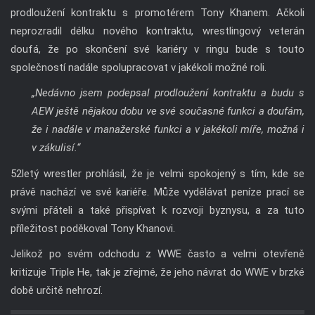
prodloužení kontraktu s promotérem Tony Khanem. Ačkoli
neprozradil délku nového kontraktu, wrestlingový veterán
doufá, že po skončení své kariéry v ringu bude s touto
společností nadále spolupracovat v jakékoli možné roli.
„Nedávno jsem podepsal prodloužení kontraktu a budu s
AEW ještě nějakou dobu ve své současné funkci a doufám,
že i nadále v manažerské funkci a v jakékoli míře, možná i
v zákulisí.“
52letý wrestler prohlásil, že je velmi spokojený s tím, kde se
právě nachází ve své kariéře. Může vydělávat peníze prací se
svými přáteli a také přispívat k rozvoji byznysu, a za tuto
příležitost poděkoval Tony Khanovi.
Jelikož po svém odchodu z WWE často a velmi otevřeně
kritizuje Triple He, tak je zřejmé, že jeho návrat do WWE v brzké
době určitě nehrozí.