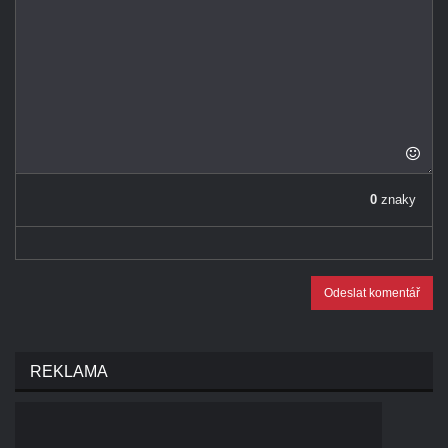
0
znaky
Odeslat komentář
REKLAMA