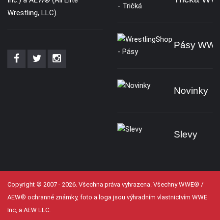
Wrestling, LLC).
Pásy WW
Novinky
Slevy
Copyright © 2007 - 2026. Všechna práva vyhrazena. Všechny WWE® /
AEW® ochranné známky, foto a loga jsou výhradním vlastnictvím WWE
Inc, a AEW LLC.