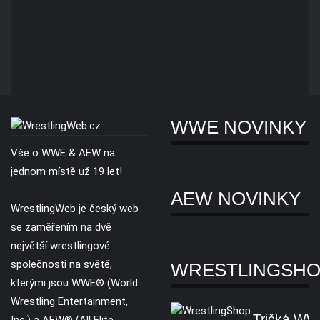
WWE NOVINKY
Vše o WWE & AEW na
jednom místě už 19 let!
AEW NOVINKY
WrestlingWeb je český web
se zaměřením na dvě
největší wrestlingové
společnosti na světě,
WRESTLINGSH
kterými jsou WWE® (World
Wrestling Entertainment,
Tričká W
Inc.) a AEW® (All Elite