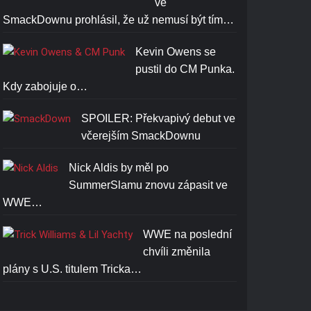
ve
SmackDownu prohlásil, že už nemusí být tím…
Kevin Owens se
pustil do CM Punka.
Kdy zabojuje o…
SPOILER: Překvapivý debut ve
včerejším SmackDownu
Nick Aldis by měl po
SummerSlamu znovu zápasit ve
WWE…
WWE na poslední
chvíli změnila
plány s U.S. titulem Tricka…