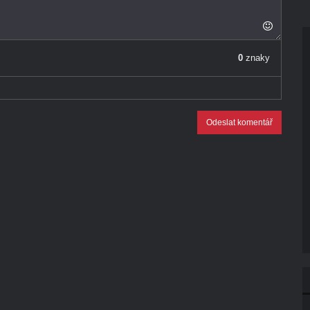
0
znaky
Odeslat komentář