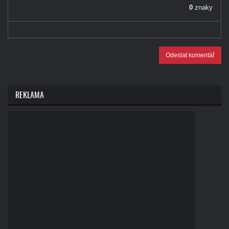
0
znaky
Odeslat komentář
REKLAMA