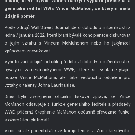
dolarů, které bývalé zaměstnankyni vyplatil předseda a
generální ředitel WWE Vince McMahon, se kterým měla
údajně poměr.
Podle zdrojů Wall Street Journal jde o dohodu o mlčenlivosti z
ledna / januára 2022, která brání bývalé koncipientce diskutovat
o jejím vztahu s Vincem McMahonem nebo ho jakýmkoli
způsobem znevažovat.
Vyšetřování údajně odhalilo předchozí dohody o mlčenlivosti s
bývalými zaměstnankyněmi WWE, které se však netýkající
pouze Vince McMahona, ale také vedoucího oddělení pro
vztahy s talenty Johna Laurinaitise.
Dnes byla zveřejněna oficiální tisková zpráva, že Vince
McMahon odstupuje z funkce generálního ředitele a předsedy
WWE, přičemž Stephanie McMahon dočasně převezme funkci
s okamžitou platností.
Vince si ale ponechává své kompetence v rámci kreativního