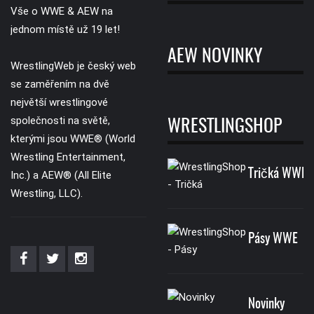
Vše o WWE & AEW na
jednom místě už 19 let!
AEW NOVINKY
WrestlingWeb je český web
se zaměřením na dvě
největší wrestlingové
společnosti na světě,
WRESTLINGSHOP
kterými jsou WWE® (World
Wrestling Entertainment,
Tričká WWE
Inc.) a AEW® (All Elite
Wrestling, LLC).
Pásy WWE
Novinky