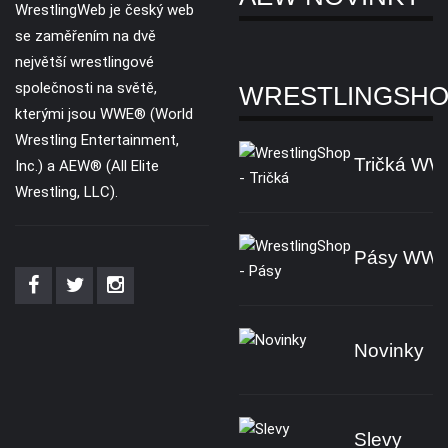
WrestlingWeb je český web
se zaměřením na dvě
největší wrestlingové
společnosti na světě,
WRESTLINGSH
kterými jsou WWE® (World
Wrestling Entertainment,
Tričká W
Inc.) a AEW® (All Elite
Wrestling, LLC).
Pásy WW
Novinky
Slevy