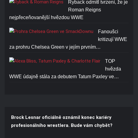
Ryback odmítl tvrzení, že je
Roman Reigns
nejpřeceňovanější hvězdou WWE
Fanoušci
kritizují WWE
za prohru Chelsea Green v jejím prvním…
TOP
hvězda
WWE údajně stála za debutem Tatum Paxley ve…
Brock Lesnar oficiálně oznámil konec kariéry
profesionálního wrestlera. Bude vám chybět?