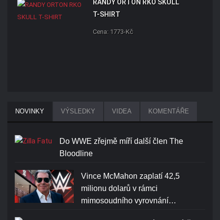
RANDY ORTON RKO SKULL
T-SHIRT
Cena: 1773-Kč
NOVINKY
VÝSLEDKY
VIDEA
KOMENTÁŘE
Do WWE zřejmě míří další člen The
Bloodline
Vince McMahon zaplatí 42,5
milionu dolarů v rámci
mimosoudního vyrovnání…