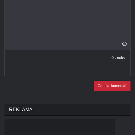
0
znaky
Odeslat komentář
REKLAMA