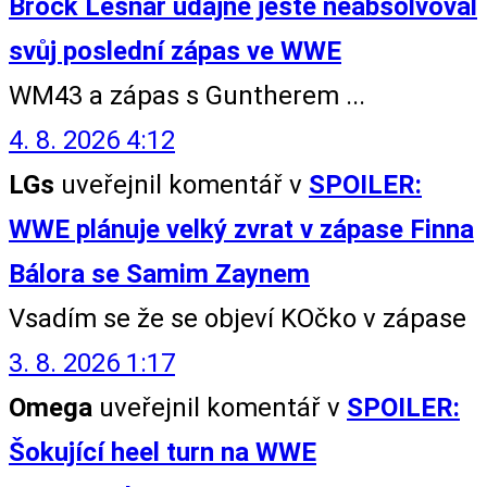
Brock Lesnar údajně ještě neabsolvoval
svůj poslední zápas ve WWE
WM43 a zápas s Guntherem ...
4. 8. 2026 4:12
LGs
uveřejnil komentář v
SPOILER:
WWE plánuje velký zvrat v zápase Finna
Bálora se Samim Zaynem
Vsadím se že se objeví KOčko v zápase
3. 8. 2026 1:17
Omega
uveřejnil komentář v
SPOILER:
Šokující heel turn na WWE