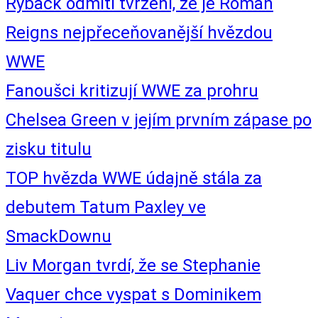
Ryback odmítl tvrzení, že je Roman
Reigns nejpřeceňovanější hvězdou
WWE
Fanoušci kritizují WWE za prohru
Chelsea Green v jejím prvním zápase po
zisku titulu
TOP hvězda WWE údajně stála za
debutem Tatum Paxley ve
SmackDownu
Liv Morgan tvrdí, že se Stephanie
Vaquer chce vyspat s Dominikem