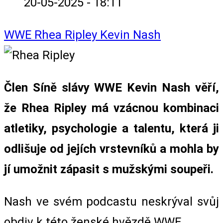
20-05-2025 - 18:11
WWE
Rhea Ripley
Kevin Nash
Člen Síně slávy WWE Kevin Nash věří,
že Rhea Ripley má vzácnou kombinaci
atletiky, psychologie a talentu, která ji
odlišuje od jejích vrstevníků a mohla by
jí umožnit zápasit s mužskými soupeři.
Nash ve svém podcastu neskrýval svůj
obdiv k této ženské hvězdě WWE.