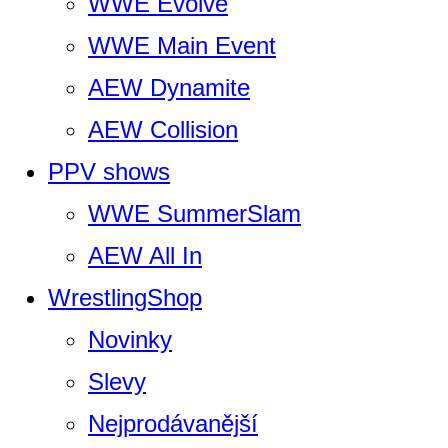
WWE Evolve
WWE Main Event
AEW Dynamite
AEW Collision
PPV shows
WWE SummerSlam
AEW All In
WrestlingShop
Novinky
Slevy
Nejprodávanější