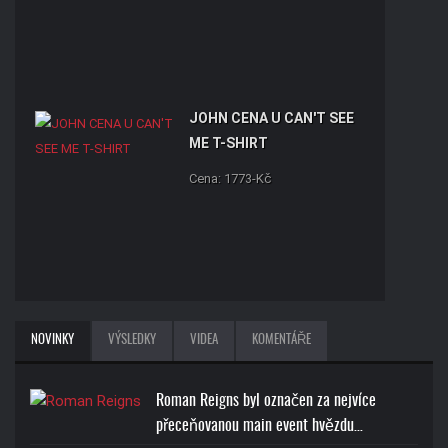
JOHN CENA U CAN'T SEE
ME T-SHIRT
Cena: 1773-Kč
RANDY ORTON RKO SKULL
NOVINKY
VÝSLEDKY
VIDEA
KOMENTÁŘE
T-SHIRT
Cena: 1773-Kč
Roman Reigns byl označen za nejvíce
přeceňovanou main event hvězdu…