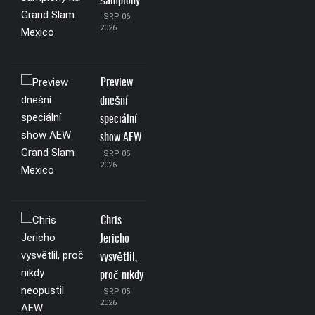
šampiony
SRP 06
2026
Preview
dnešní
speciální
show AEW
SRP 05
2026
Chris
Jericho
vysvětlil,
proč nikdy
SRP 05
2026