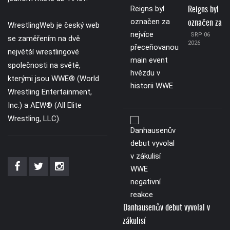
Reigns byl
označen za
WrestlingWeb je český web
SRP 06
se zaměřením na dvě
2026
největší wrestlingové
společnosti na světě,
kterými jsou WWE® (World
Wrestling Entertainment,
Inc.) a AEW® (All Elite
Wrestling, LLC).
Danhausenův debut vyvolal v
zákulisí