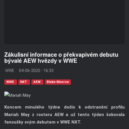
Zákulisní informace o překvapivém debutu
bývalé AEW hvězdy v WWE
WWE
04-06-2025 - 16:33
WWE
NXT
AEW
Blake Monroe
Koncem minulého týdne došlo k odstranění profilu
Mariah May z rosteru AEW a už tento týden šokovala
fanoušky svým debutem v WWE NXT.