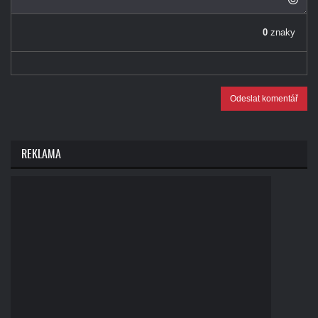
0
znaky
Odeslat komentář
REKLAMA