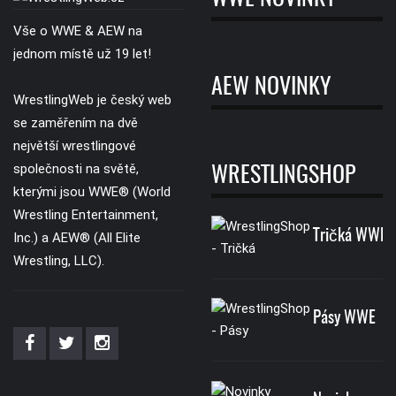
Vše o WWE & AEW na
jednom místě už 19 let!
AEW NOVINKY
WrestlingWeb je český web
se zaměřením na dvě
největší wrestlingové
společnosti na světě,
WRESTLINGSHOP
kterými jsou WWE® (World
Wrestling Entertainment,
Tričká WWE
Inc.) a AEW® (All Elite
Wrestling, LLC).
Pásy WWE