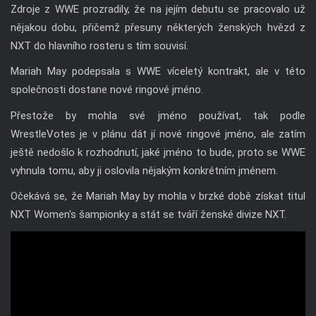
Zdroje z WWE prozradily, že na jejím debutu se pracovalo už
nějakou dobu, přičemž přesuny některých ženských hvězd z
NXT do hlavního rosteru s tím souvisí.
Mariah May podepsala s WWE víceletý kontrakt, ale v této
společnosti dostane nové ringové jméno.
Přestože by mohla své jméno používat, tak podle
WrestleVotes je v plánu dát jí nové ringové jméno, ale zatím
ještě nedošlo k rozhodnutí, jaké jméno to bude, proto se WWE
vyhnula tomu, aby ji oslovila nějakým konkrétním jménem.
Očekává se, že Mariah May by mohla v brzké době získat titul
NXT Women's šampionky a stát se tváří ženské divize NXT.