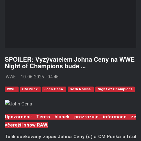
SPOILER: Vyzývatelem Johna Ceny na WWE
Night of Champions bude ...
WWE
10-06-2025 - 04:45
WWE
CM Punk
John Cena
Seth Rollins
Night of Champions
Upozornění: Tento článek prozrazuje informace ze
včerejší show RAW.
Tolik očekávaný zápas Johna Ceny (c) a CM Punka o titul