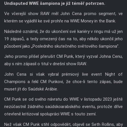
Undisputed WWE šampiona je již téměř potvrzen.
Ve včerejší show RAW měl John Cena promo segment, ve
kterém se vyjádřil ke své prohře na WWE Money in the Bank.
Následně oznámil, že do ukončení své kariéry v ringu má už jen
19 zápasů, a tedy omezený čas na to, aby někdo ukončil jeho
působení jako „Posledního skutečného světového šampiona”.
Jeho promo přišel přerušit CM Punk, který vyzval Johna Cenu,
aby s ním zápasil o titul v dnešní show RAW.
John Cena si však vybral prémiový live event Night of
Champions a řekl CM Punkovi, že chce-li tento zápas, bude
muset jít do Saúdské Arábie.
CM Punk se od svého návratu do WWE v listopadu 2023 ještě
nezúčastnil žádného saúdskoarabského eventu, protože dříve
otevřeně kritizoval spolupráci WWE s touto zemí.
Než však CM Punk stihl odpovědět, objevil se Seth Rollins, aby