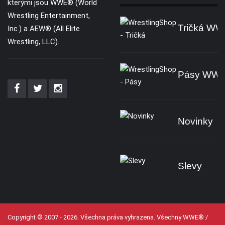
kterými jsou WWE® (World
Wrestling Entertainment,
Tričká W
Inc.) a AEW® (All Elite
Wrestling, LLC).
Pásy WW
Novinky
Slevy
Copyright © 2007 - 2026. Všechna práva vyhrazena. Všechny WWE® /