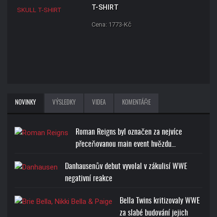
T-SHIRT
Cena: 1773-Kč
NOVINKY
VÝSLEDKY
VIDEA
KOMENTÁŘE
Roman Reigns byl označen za nejvíce
přeceňovanou main event hvězdu…
Danhausenův debut vyvolal v zákulisí WWE
negativní reakce
Bella Twins kritizovaly WWE
za slabé budování jejich