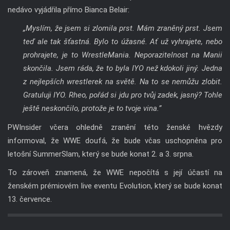
nedávo vyjádřila přímo Bianca Belair:
„Myslím, že jsem si zlomila prst. Mám zraněný prst. Jsem
teď ale tak šťastná. Bylo to úžasné. Ať už vyhrajete, nebo
prohrajete, je to WrestleMania. Neporazitelnost na Manii
skončila. Jsem ráda, že to byla IYO než kdokoli jiný. Jedna
z nejlepších wrestlerek na světě. Na to se nemůžu zlobit.
Gratuluji IYO. Rheo, pořád si jdu pro tvůj zadek, jasný? Tohle
ještě neskončilo, protože je to tvoje vina.”
PWInsider včera ohledně zranění této ženské hvězdy
informoval, že WWE doufá, že bude včas uschopněna pro
letošní SummerSlam, který se bude konat 2. a 3. srpna.
To zároveň znamená, že WWE nepočítá s její účastí na
ženském prémiovém live eventu Evolution, který se bude konat
13. července.