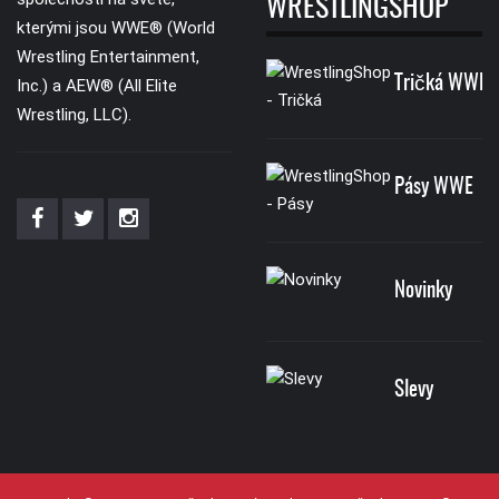
WRESTLINGSHOP
kterými jsou WWE® (World
Wrestling Entertainment,
Tričká WWE
Inc.) a AEW® (All Elite
Wrestling, LLC).
Pásy WWE
Novinky
Slevy