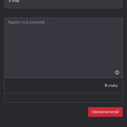
E-mail
0
znaky
Odeslat komentář