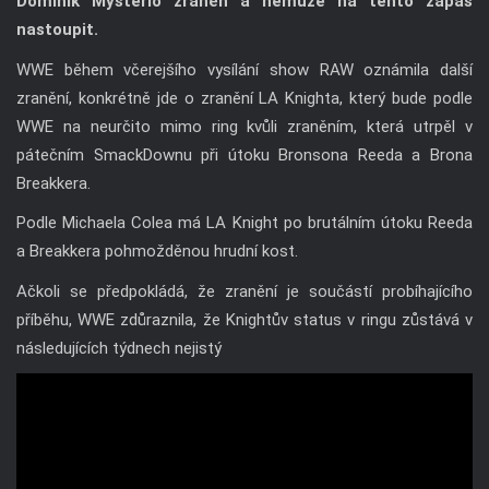
Dominik Mysterio zraněn a nemůže na tento zápas
nastoupit.
WWE během včerejšího vysílání show RAW oznámila další
zranění, konkrétně jde o zranění LA Knighta, který bude podle
WWE na neurčito mimo ring kvůli zraněním, která utrpěl v
pátečním SmackDownu při útoku Bronsona Reeda a Brona
Breakkera.
Podle Michaela Colea má LA Knight po brutálním útoku Reeda
a Breakkera pohmožděnou hrudní kost.
Ačkoli se předpokládá, že zranění je součástí probíhajícího
příběhu, WWE zdůraznila, že Knightův status v ringu zůstává v
následujících týdnech nejistý