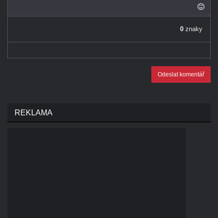
0
znaky
Odeslat komentář
REKLAMA