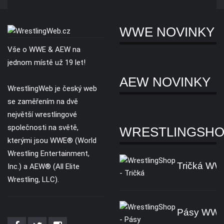
WWE NOVINKY
Vše o WWE & AEW na
jednom místě už 19 let!
AEW NOVINKY
WrestlingWeb je český web
se zaměřením na dvě
největší wrestlingové
společnosti na světě,
WRESTLINGSH
kterými jsou WWE® (World
Wrestling Entertainment,
Tričká W
Inc.) a AEW® (All Elite
Wrestling, LLC).
Pásy WW