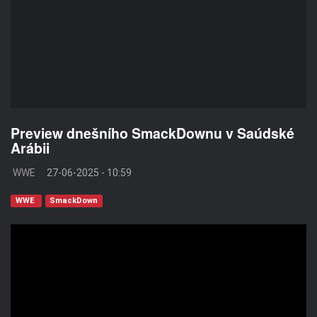
Preview dnešního SmackDownu v Saúdské
Arábii
WWE
27-06-2025 - 10:59
WWE
SmackDown