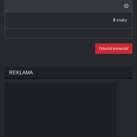
0
znaky
Odeslat komentář
REKLAMA