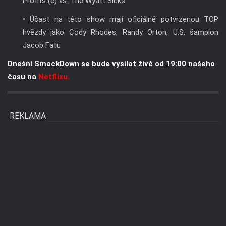
Profits (c) vs. The Wyatt Sicks
• Účast na této show mají oficiálně potvrzenou TOP
hvězdy jako Cody Rhodes, Randy Orton, U.S. šampion
Jacob Fatu
Dnešní SmackDown se bude vysílat živě od 19:00 našeho
času na
Netflixu.
REKLAMA