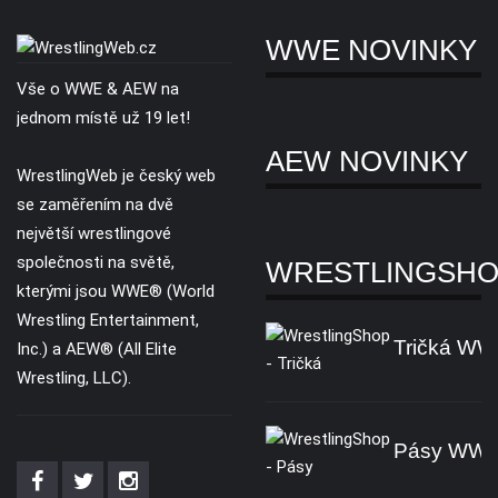
WWE NOVINKY
Vše o WWE & AEW na
jednom místě už 19 let!
AEW NOVINKY
WrestlingWeb je český web
se zaměřením na dvě
největší wrestlingové
společnosti na světě,
WRESTLINGSH
kterými jsou WWE® (World
Wrestling Entertainment,
Tričká W
Inc.) a AEW® (All Elite
Wrestling, LLC).
Pásy WW