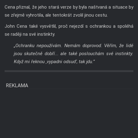
Cena přiznal, že jeho stará verze by byla naštvaná a situace by
se zřejmě vyhrotila, ale tentokrát zvolil jinou cestu.
John Cena také vysvětlil, proč nejezdí s ochrankou a spoléhá
se raději na své instinkty.
„Ochranku nepoužívám. Nemám doprovod. Věřím, že lidé
jsou skutečně dobří... ale také poslouchám své instinkty.
Když mi řeknou ‚vypadni odsud‘, tak jdu.”
REKLAMA