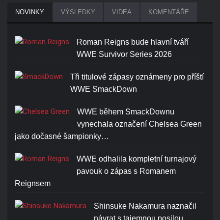
NOVINKY
VÝSLEDKY
VIDEA
KOMENTÁŘE
Roman Reigns bude hlavní tváří
WWE Survivor Series 2026
Tři titulové zápasy oznámeny pro příští
WWE SmackDown
WWE během SmackDownu
vynechala označení Chelsea Green
jako dočasné šampionky…
WWE odhalila kompletní turnajový
pavouk o zápas s Romanem
Reignsem
Shinsuke Nakamura naznačil
návrat s tajemnou posilou