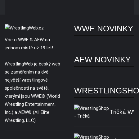
WWE NOVINKY
Vše o WWE & AEW na
jednom místě už 19 let!
AEW NOVINKY
WrestlingWeb je český web
se zaměřením na dvě
největší wrestlingové
společnosti na světě,
WRESTLINGSH
kterými jsou WWE® (World
Wrestling Entertainment,
Tričká W
Inc.) a AEW® (All Elite
Wrestling, LLC).