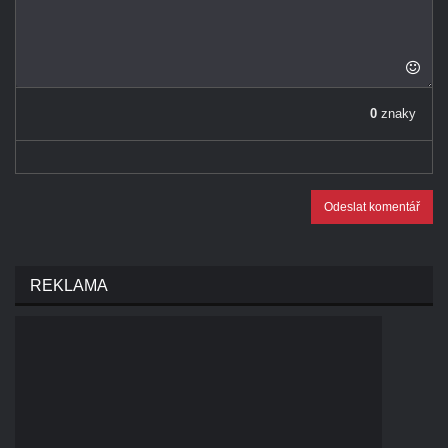
0
znaky
Odeslat komentář
REKLAMA