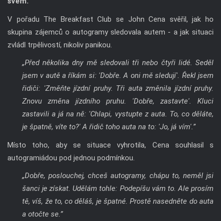
svém.
V pořadu The Breakfast Club se John Cena svěřil, jak ho
skupina zájemců o autogramy sledovala autem - a jak situaci
zvládl trpělivostí, nikoliv panikou.
„Před několika dny mě sledovali tři nebo čtyři lidé. Seděl
jsem v autě a říkám si: 'Dobře. A oni mě sledují'. Řekl jsem
řidiči: 'Změňte jízdní pruhy. Tři auta změnila jízdní pruhy.
Znovu změna jízdního pruhu. 'Dobře, zastavte'. Kluci
zastavili a já na ně: 'Chlapi, vystupte z auta. To, co děláte,
je špatně, víte to?' A řidič toho auta na to: 'Jo, já vím'.”
Místo toho, aby se situace vyhrotila, Cena souhlasil s
autogramiádou pod jednou podmínkou.
„Dobře, poslouchej, chceš autogramy, chápu to, neměl jsi
šanci je získat. Udělám tohle: Podepíšu vám to. Ale prosím
tě, víš, že to, co děláš, je špatné. Prostě nasedněte do auta
a otočte se.”