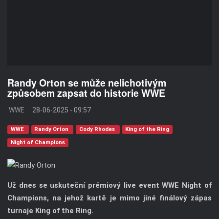
Randy Orton se může nelichotivým
způsobem zapsat do historie WWE
WWE
28-06-2025 - 09:57
WWE
Randy Orton
Cody Rhodes
King of the Ring
Night of Champions
Už dnes se uskuteční prémiový live event WWE Night of
Champions, na jehož kartě je mimo jiné finálový zápas
turnaje King of the Ring.