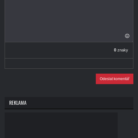
0
znaky
Odeslat komentář
REKLAMA