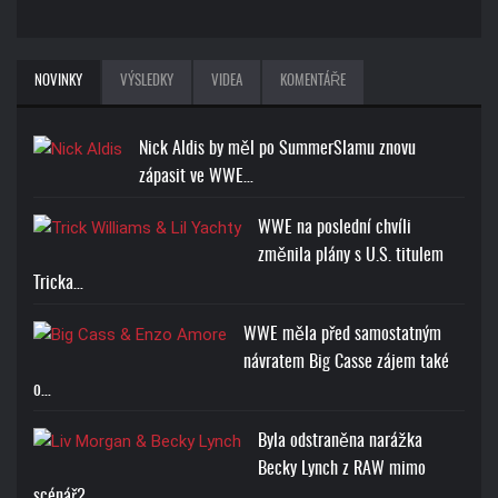
NOVINKY
VÝSLEDKY
VIDEA
KOMENTÁŘE
Nick Aldis by měl po SummerSlamu znovu
zápasit ve WWE…
WWE na poslední chvíli
změnila plány s U.S. titulem
Tricka…
WWE měla před samostatným
návratem Big Casse zájem také
o…
Byla odstraněna narážka
Becky Lynch z RAW mimo
scénář?