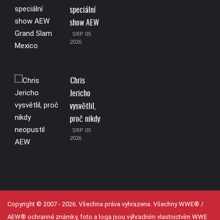
speciální
show AEW
SRP 05
2026
Chris
Jericho
vysvětlil,
proč nikdy
SRP 05
2026
Copyright © 2007 - 2026. Všechna práva vyhrazena. Všechny WWE® /
AEW® ochranné známky, foto a loga jsou výhradním vlastnictvím WWE