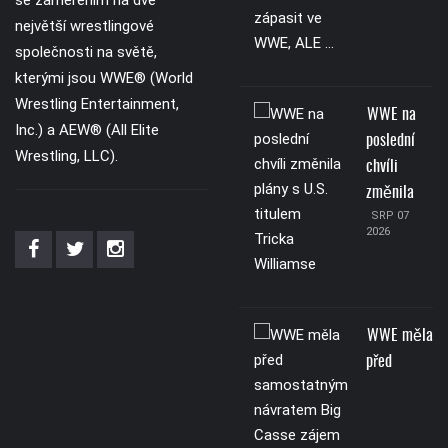
se zaměřením na dvě
největší wrestlingové
společnosti na světě,
kterými jsou WWE® (World
Wrestling Entertainment,
WWE na
Inc.) a AEW® (All Elite
poslední
Wrestling, LLC).
chvíli
změnila
SRP 07
2026
WWE měla
před