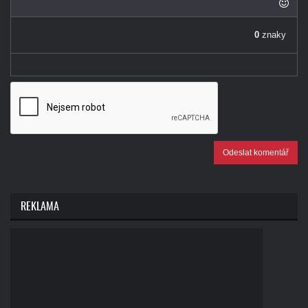
-
-
-
0
znaky
-
Odeslat komentář
REKLAMA