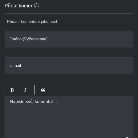
Přidat komentář
Přidání komentáře jako host.
Jméno (Vyžadováno)
E-mail
-
-
-
-
-
-
-
-
-
-
-