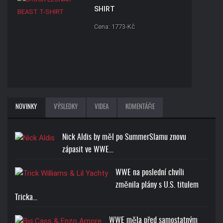
SHIRT
Cena: 1773-Kč
ROMAN REIGNS ONE AND
NOVINKY
VÝSLEDKY
VIDEA
KOMENTÁŘE
ONLY T-SHIRT
Cena: 1773-Kč
Nick Aldis by měl po SummerSlamu znovu
zápasit ve WWE…
WWE na poslední chvíli
změnila plány s U.S. titulem
Tricka…
RANDY ORTON RKO SKULL
T-SHIRT
WWE měla před samostatným