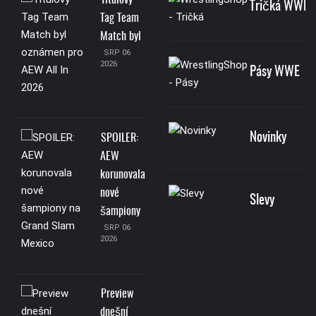
Tričká WWE
Tag Team
Match byl
SRP 06
2026
Pásy WWE
Novinky
SPOILER:
AEW
korunovala
nové
Slevy
šampiony
SRP 06
2026
Preview
dnešní