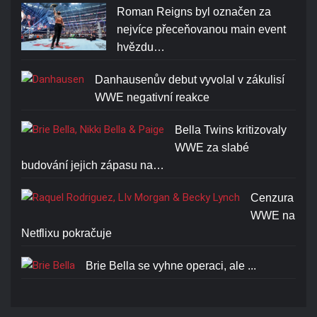
Roman Reigns byl označen za
nejvíce přeceňovanou main event
hvězdu…
Danhausenův debut vyvolal v zákulisí
WWE negativní reakce
Bella Twins kritizovaly
WWE za slabé
budování jejich zápasu na…
Cenzura
WWE na
Netflixu pokračuje
Brie Bella se vyhne operaci, ale ...