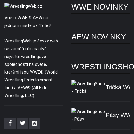
WWE NOVINKY
Vše o WWE & AEW na
jednom místě už 19 let!
AEW NOVINKY
WrestlingWeb je český web
se zaměřením na dvě
největší wrestlingové
společnosti na světě,
WRESTLINGSH
kterými jsou WWE® (World
Wrestling Entertainment,
Tričká W
Inc.) a AEW® (All Elite
Wrestling, LLC).
Pásy WW