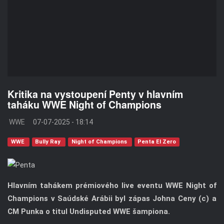
Kritika na vystoupení Penty v hlavním
taháku WWE Night of Champions
WWE
07-07-2025 - 18:14
WWE
Bully Ray
Night of Champions
Penta El Zero
Hlavním tahákem prémiového live eventu WWE Night of
Champions v Saúdské Arábii byl zápas Johna Ceny (c) a
CM Punka o titul Undisputed WWE šampiona.