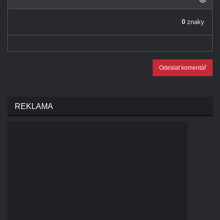
0
znaky
Odeslat komentář
REKLAMA