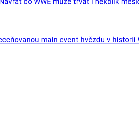
 Návrat do WWE může trvat i několik měsí
řeceňovanou main event hvězdu v histori