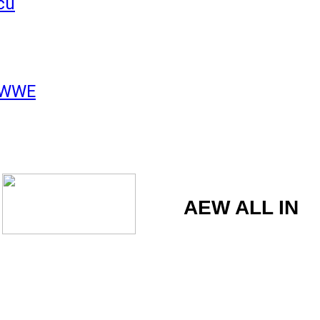
ců
i WWE
AEW ALL IN