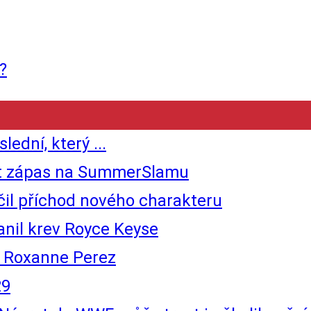
?
dní, který ...
čit zápas na SummerSlamu
il příchod nového charakteru
nil krev Royce Keyse
o Roxanne Perez
29