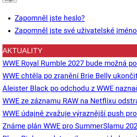
Zapomněl jste heslo?
Zapomněl jste své uživatelské jméno
AKTUALITY
WWE Royal Rumble 2027 bude možná posle
WWE chtěla po zranění Brie Belly ukon
Aleister Black po odchodu z WWE naznač
WWE ze záznamu RAW na Netflixu odstra
WWE údajně zvažuje výraznější push pr
Známe plán WWE pro SummerSlamu 20