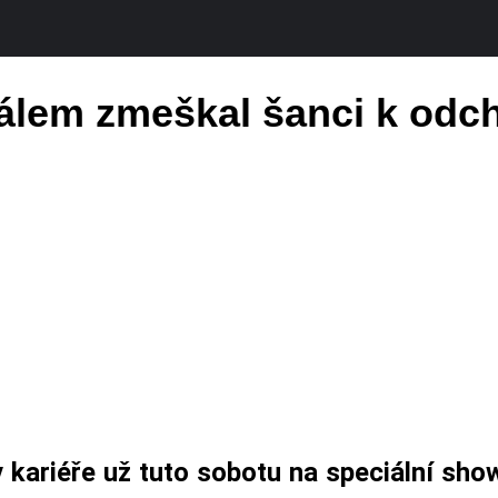
 málem zmeškal šanci k o
v kariéře už tuto sobotu na speciální sh