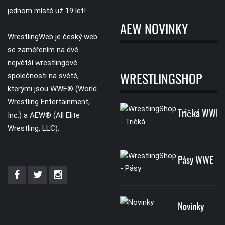
jednom místě už 19 let!
AEW NOVINKY
WrestlingWeb je český web
se zaměřením na dvě
největší wrestlingové
společnosti na světě,
WRESTLINGSHOP
kterými jsou WWE® (World
Wrestling Entertainment,
Tričká WWE
Inc.) a AEW® (All Elite
Wrestling, LLC).
Pásy WWE
Novinky