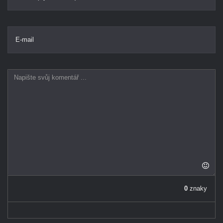
E-mail
0
znaky