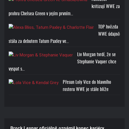
kritizují WWE za
prohru Chelsea Green v jejím prvním…
TOP hvězda
WWE údajně
stála za debutem Tatum Paxley ve…
Liv Morgan tvrdí, že se
Stephanie Vaquer chce
vyspat s…
Přesun Loly Vice do hlavního
rosteru WWE je stále blíže
Brock Lesnar oficiálně oznámil konec kariéry