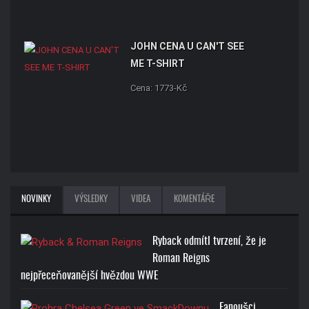
JOHN CENA U CAN'T SEE
ME T-SHIRT
Cena: 1773-Kč
NOVINKY
VÝSLEDKY
VIDEA
KOMENTÁŘE
Ryback odmítl tvrzení, že je
Roman Reigns
nejpřeceňovanější hvězdou WWE
Fanoušci