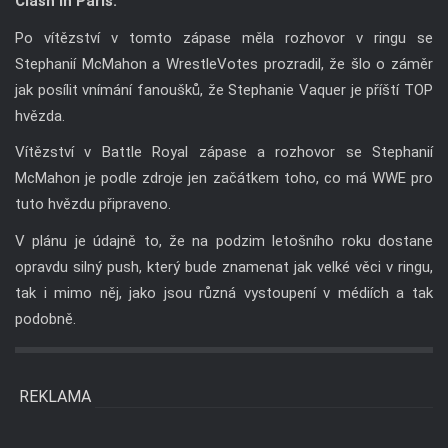
Clash in Paris.
Po vítězství v tomto zápase měla rozhovor v ringu se
Stephanií McMahon a WrestleVotes prozradil, že šlo o záměr
jak posílit vnímání fanoušků, že Stephanie Vaquer je příští TOP
hvězda.
Vítězství v Battle Royal zápase a rozhovor se Stephanií
McMahon je podle zdroje jen začátkem toho, co má WWE pro
tuto hvězdu připraveno.
V plánu je údajně to, že na podzim letošního roku dostane
opravdu silný push, který bude znamenat jak velké věci v ringu,
tak i mimo něj, jako jsou různá vystoupení v médiích a tak
podobně.
REKLAMA