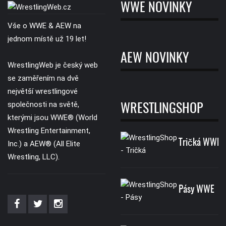
WWE NOVINKY
Vše o WWE & AEW na
jednom místě už 19 let!
AEW NOVINKY
WrestlingWeb je český web
se zaměřením na dvě
největší wrestlingové
společnosti na světě,
WRESTLINGSHOP
kterými jsou WWE® (World
Wrestling Entertainment,
Tričká WWE
Inc.) a AEW® (All Elite
Wrestling, LLC).
Pásy WWE