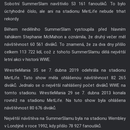
Sobotní SummerSlam navštívilo 53 161 fanoušků. To bylo
úctyhodné číslo, ale ani na stadionu MetLife nebude trhat
rekordy.
Během nedělního SummerSlam vystoupila před hlavním
tahákem Stephanie McMahon a oznámila, že druhý večer měl
návštěvnost 60 561 diváků. To znamená, že za dva dny přišlo
celkem 113 722 lidí, což z tohoto SummerSlamu dělá největší
letní akci v historii WWE.
WrestleMania 35 se 7. dubna 2019 odehrála na stadionu
MetLife. Tato show měla ohlášenou návštěvnost 82 265
diváků. Jednalo se o největší nahlášený počet diváků WWE na
tomto stadionu. WrestleMania 29 se 7. dubna 2013 konala
rovněž na stadionu MetLife. Na tuto show byla ohlášena
návštěvnost 80 676 diváků.
Největší návštěva na SummerSlamu byla na stadionu Wembley
v Londýně v roce 1992, kdy přišlo 78 927 fanoušků.