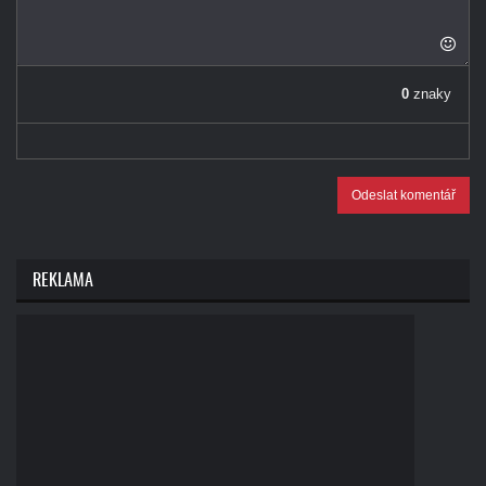
0
znaky
Odeslat komentář
REKLAMA