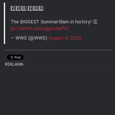
1️⃣1️⃣3️⃣,7️⃣2️⃣2️⃣
The BIGGEST SummerSlam in history! 👏
pic.twitter.com/ggcrUaiP47
— WWE (@WWE)
August 4, 2025
REKLAMA