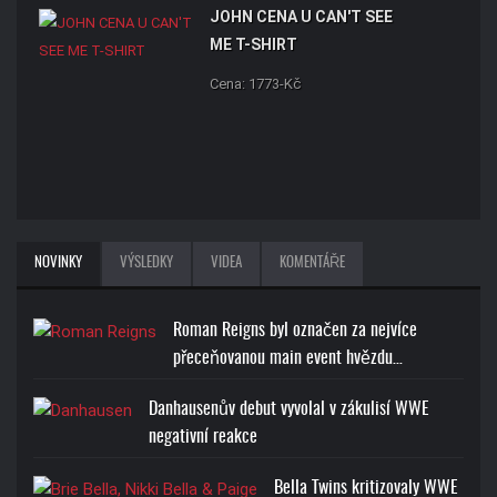
JOHN CENA U CAN'T SEE
ME T-SHIRT
Cena: 1773-Kč
NOVINKY
VÝSLEDKY
VIDEA
KOMENTÁŘE
Roman Reigns byl označen za nejvíce
přeceňovanou main event hvězdu…
Danhausenův debut vyvolal v zákulisí WWE
negativní reakce
Bella Twins kritizovaly WWE