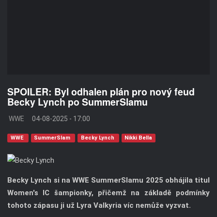
SPOILER: Byl odhalen plán pro nový feud
Becky Lynch po SummerSlamu
WWE
04-08-2025 - 17:00
WWE
SummerSlam
Becky Lynch
Nikki Bella
Becky Lynch si na WWE SummerSlamu 2025 obhájila titul
Women's IC šampionky, přičemž na základě podmínky
tohoto zápasu ji už Lyra Valkyria víc nemůže vyzvat.