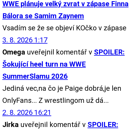
WWE plánuje velký zvrat v zápase Finna
Bálora se Samim Zaynem
Vsadím se že se objeví KOčko v zápase
3. 8. 2026 1:17
Omega
uveřejnil komentář v
SPOILER:
Šokující heel turn na WWE
SummerSlamu 2026
Jediná vec,na čo je Paige dobrá,je len
OnlyFans... Z wrestlingom už dá...
2. 8. 2026 16:21
Jirka
uveřejnil komentář v
SPOILER: