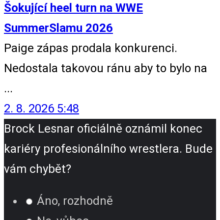
Šokující heel turn na WWE
SummerSlamu 2026
Paige zápas prodala konkurenci.
Nedostala takovou ránu aby to bylo na
...
2. 8. 2026 5:48
Brock Lesnar oficiálně oznámil konec
kariéry profesionálního wrestlera. Bude
vám chybět?
Áno, rozhodně