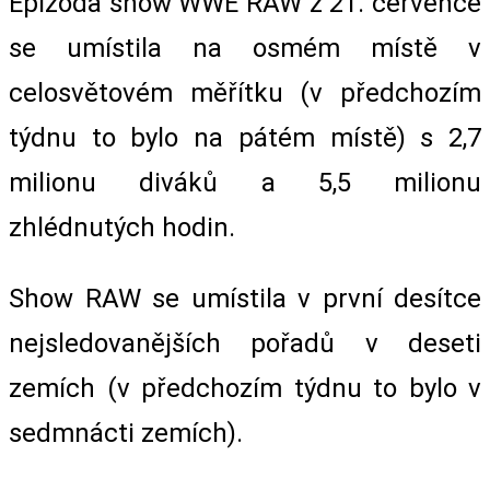
Epizoda show WWE RAW z 21. července
se umístila na osmém místě v
celosvětovém měřítku (v předchozím
týdnu to bylo na pátém místě) s 2,7
milionu diváků a 5,5 milionu
zhlédnutých hodin.
Show RAW se umístila v první desítce
nejsledovanějších pořadů v deseti
zemích (v předchozím týdnu to bylo v
sedmnácti zemích).