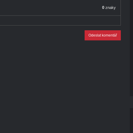
0
znaky
Odeslat komentář