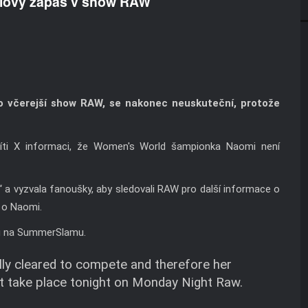
ulový zápas v show RAW
ro včerejší show RAW, se nakonec neuskuteční, protože
íti X informaci, že Women's World šampionka Naomi není
 a vyzvala fanoušky, aby sledovali RAW pro další informace o
i o Naomi.
lu na SummerSlamu.
y cleared to compete and therefore her
ot take place tonight on Monday Night Raw.