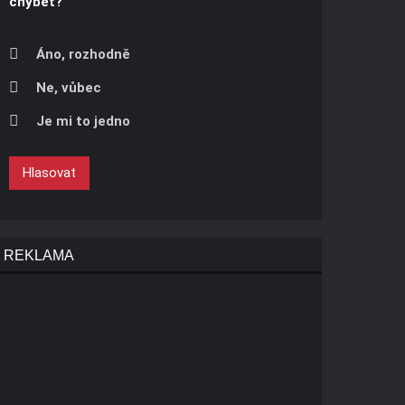
chybět?
Áno, rozhodně
Ne, vůbec
Je mi to jedno
Hlasovat
REKLAMA