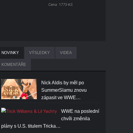
Cena: 1773-Kč
NOVINKY
VÝSLEDKY
VIDEA
KOMENTÁŘE
Nick Aldis by měl po
SummerSlamu znovu
zápasit ve WWE…
WWE na poslední
chvíli změnila
plány s U.S. titulem Tricka…