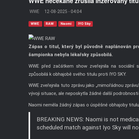
WWE nečekaně zrušila inzerovaný tit
WWE
12-08-2025 - 04:04
WWE
RAW
Naomi
IYO Sky
Zápas o titul, který byl původně naplánován p
šampionka nebyla lékařsky způsobilá.
WWE před začátkem show zveřejnila na sociální s
způsobilá k obhajobě svého titulu proti IYO SKY.
WWE zveřejnila tuto zprávu jako „mimořádnou zprávu“
vývoji situace, ale neposkytla žádné další podrobnost
Naomi neměla žádný zápas o úspěšné obhajoby titu
BREAKING NEWS: Naomi is not medicall
scheduled match against Iyo Sky will n