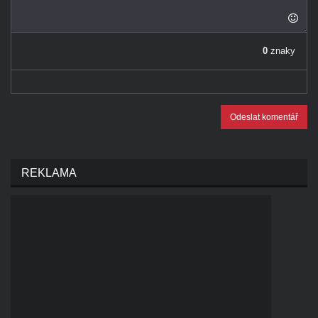
0
znaky
Odeslat komentář
REKLAMA