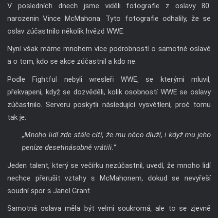
V posledních dnech jsme viděli fotografie z oslavy 80.
narozenin Vince McMahona. Tyto fotografie odhalily, že se
oslav zúčastnilo několik hvězd WWE.
Nyní však máme mnohem více podrobností o samotné oslavě
a o tom, kdo se akce zúčastnil a kdo ne.
Podle Fightful nebyli wresleři WWE, se kterými mluvil,
překvapeni, když se dozvěděli, kolik osobností WWE se oslavy
zúčastnilo. Serveru poskytli následující vysvětlení, proč tomu
tak je:
„Mnoho lidí zde stále cítí, že mu něco dluží, i když mu jeho
peníze desetinásobně vrátili.”
Jeden talent, který se večírku nezúčastnil, uvedl, že mnoho lidí
nechce přerušit vztahy s McMahonem, dokud se nevyřeší
soudní spor s Janel Grant.
Samotná oslava měla být velmi soukromá, ale to se zjevně