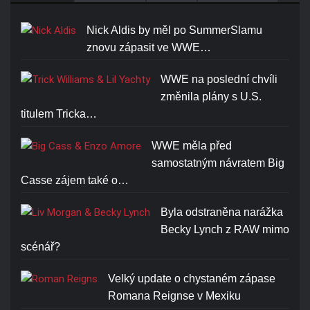
Nick Aldis by měl po SummerSlamu
znovu zápasit ve WWE…
WWE na poslední chvíli
změnila plány s U.S.
titulem Tricka…
WWE měla před
samostatným návratem Big
Casse zájem také o…
Byla odstraněna narážka
Becky Lynch z RAW mimo
scénář?
Velký update o chystaném zápase
Romana Reignse v Mexiku