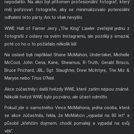
nepodařilo. Na akci byl přítomen profesionální fotograf, který
měl pořizovat fotografie, aby se minimalizovalo potenciální
odhalení této párty. Ani to však nevyšlo.
WWE Hall of Famer Jerry „The King” Lawler zveřejnil jednu z
fotografií z oslavy na svém Instagramu, ale později ji smazal,
poté co ho o to požádalo několik lidí.
Na oslavě byli například Shane McMahon, Undertaker, Michelle
McCool, John Cena, Kane, Sheamus, R-Truth, Gerald Brisco,
Bruce Prichard, JBL, Sgt. Slaughter, Drew McIntyre, The Miz &
Maryse nebo Titus O’Neil.
Akce zúčastnily i další hvězdy WWE, které zatím nejsou známé.
Několik hvězd WWE bylo pozváno, ale účast odmítlo.
Pokud jde o samotného Vince McMahona, jedna osoba, která
se akce zúčastnila, řekla, že McMahon „vypadal na 80 let” a
působil „křehčím dojmem, chodil pomaleji a vypadal na svůj
věk”.