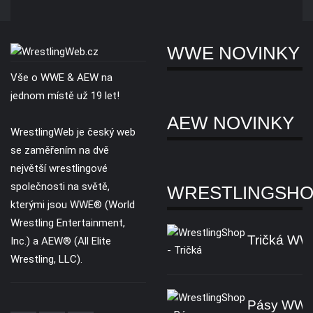
WWE NOVINKY
Vše o WWE & AEW na
jednom místě už 19 let!
AEW NOVINKY
WrestlingWeb je český web
se zaměřením na dvě
největší wrestlingové
společnosti na světě,
WRESTLINGSH
kterými jsou WWE® (World
Wrestling Entertainment,
Tričká W
Inc.) a AEW® (All Elite
Wrestling, LLC).
Pásy WW