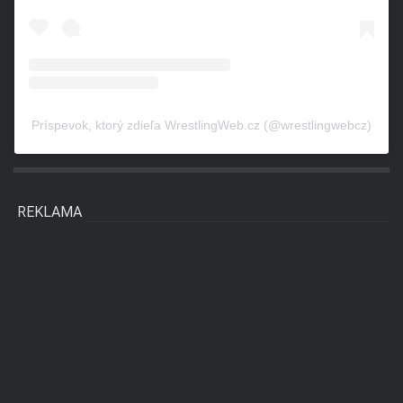
Príspevok, ktorý zdieľa WrestlingWeb.cz (@wrestlingwebcz)
REKLAMA