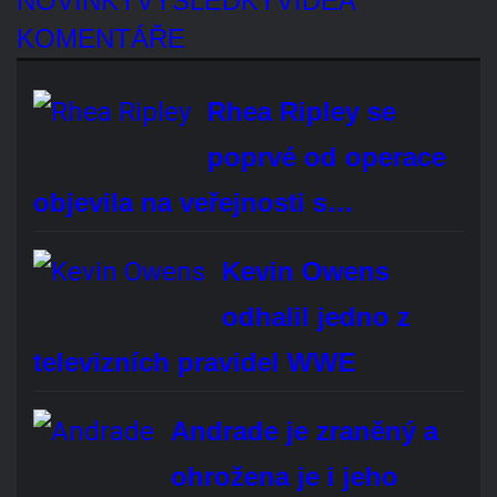
Rhea Ripley se poprvé od operace
objevila na veřejnosti s…
Kevin Owens odhalil jedno z
televizních pravidel WWE
Andrade je zraněný a ohrožena je i jeho
účast na…
IYO SKY pronásledovala Liv
Morgan během setkání s
fanoušky
Solo Sikoa je údajně nejvtipnějším
wrestlerem v zákulisí WWE