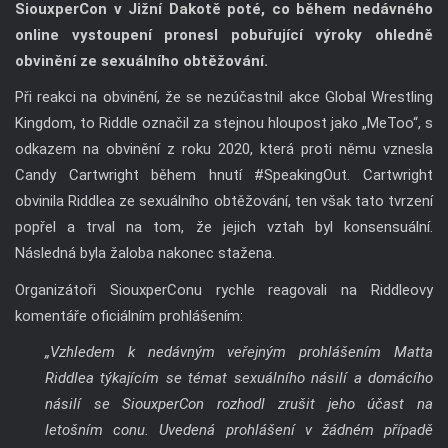
obvinění ze sexuálního obtěžování.
Při reakci na obvinění, že se nezúčastnil akce Global Wrestling
Kingdom, to Riddle označil za stejnou hloupost jako „MeToo“, s
odkazem na obvinění z roku 2020, která proti němu vznesla
Candy Cartwright během hnutí #SpeakingOut. Cartwright
obvinila Riddlea ze sexuálního obtěžování, ten však tato tvrzení
popřel a trval na tom, že jejich vztah byl konsensuální.
Následná byla žaloba nakonec stažena.
Organizátoři SiouxperConu rychle reagovali na Riddleovy
komentáře oficiálním prohlášením:
„Vzhledem k nedávným veřejným prohlášením Matta
Riddlea týkajícím se témat sexuálního násilí a domácího
násilí se SiouxperCon rozhodl zrušit jeho účast na
letošním conu. Uvedená prohlášení v žádném případě
nereprezentují naši organizaci ani akci a nejsou v souladu
s posláním, vizí a hodnotami naší organizace.“