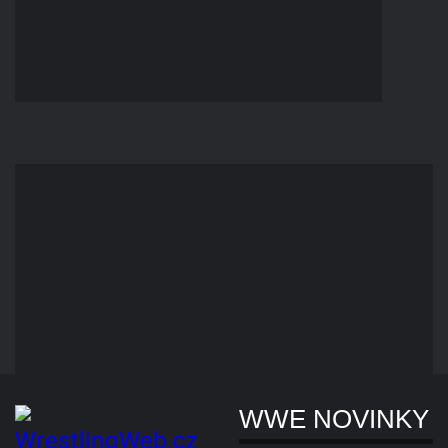
Vše o WWE & AEW na
jednom místě už 19 let!
AEW NOVINKY
WrestlingWeb je český web
se zaměřením na dvě
největší wrestlingové
společnosti na světě,
WRESTLINGSH
kterými jsou WWE® (World
Wrestling Entertainment,
Tričká W
Inc.) a AEW® (All Elite
Wrestling, LLC).
Pásy WW
Novinky