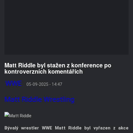
Matt Riddle byl stažen z konference po
kontroverzních komentářích
WWE
05-09-2025 - 14:47
Matt Riddle
Wrestling
Bývalý wrestler WWE Matt Riddle byl vyřazen z akce
SiouxperCon v Jižní Dakotě poté, co během nedávného
online vystoupení pronesl pobuřující výroky ohledně