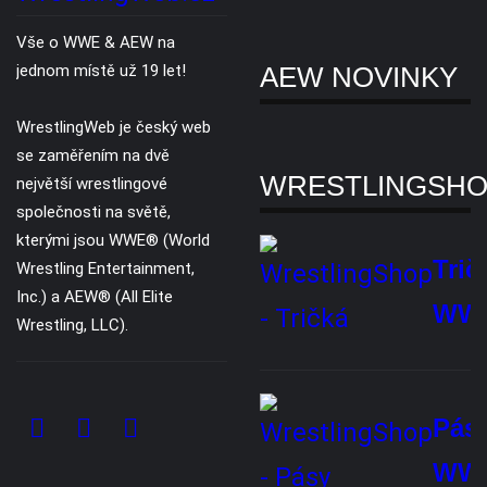
Slevy
Copyright © 2007 - 2026. Všechna práva vyhrazena. Všechny WWE® /
AEW® ochranné známky, foto a loga jsou výhradním vlastnictvím WWE
Inc, a AEW LLC.
O nás
Reklama
Ochrana soukromí
Kontaktujte nás