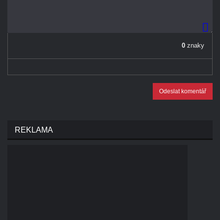
0
znaky
Odeslat komentář
REKLAMA