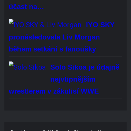
Brock Lesnar oficiálně oznámil konec kariéry
profesionálního wrestlera. Bude vám chybět?
Áno, rozhodně
Ne, vůbec
Je mi to jedno
Hlasovat
REKLAMA