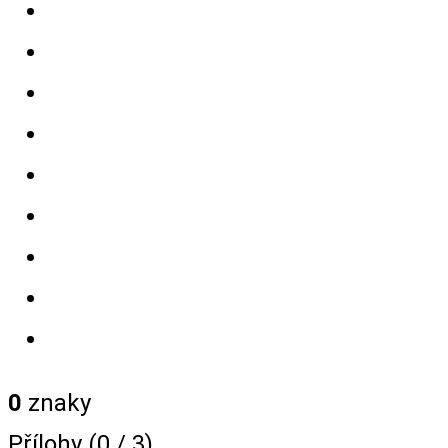
0
znaky
Přílohy (
0
/ 3)