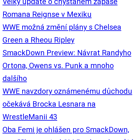
Velký update o chystaném zápase
Romana Reignse v Mexiku
WWE možná změní plány s Chelsea
Green a Rheou Ripley
SmackDown Preview: Návrat Randyho
Ortona, Owens vs. Punk a mnoho
dalšího
WWE navzdory oznámenému důchodu
očekává Brocka Lesnara na
WrestleManii 43
Oba Femi je ohlášen pro SmackDown,