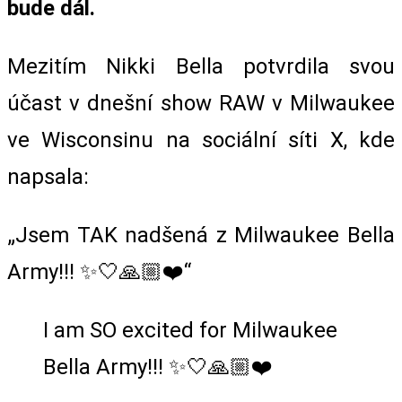
bude dál.
Mezitím Nikki Bella potvrdila svou
účast v dnešní show RAW v Milwaukee
ve Wisconsinu na sociální síti X, kde
napsala:
„Jsem TAK nadšená z Milwaukee Bella
Army!!! ✨🤍🙏🏼❤️“
I am SO excited for Milwaukee
Bella Army!!! ✨🤍🙏🏼❤️