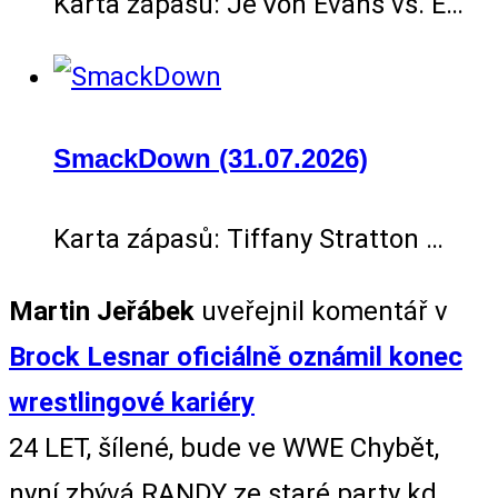
Karta zápasů: Je’Von Evans vs. E…
SmackDown (31.07.2026)
Karta zápasů: Tiffany Stratton …
Martin Jeřábek
uveřejnil komentář v
Brock Lesnar oficiálně oznámil konec
wrestlingové kariéry
24 LET, šílené, bude ve WWE Chybět,
nyní zbývá RANDY ze staré party kd...