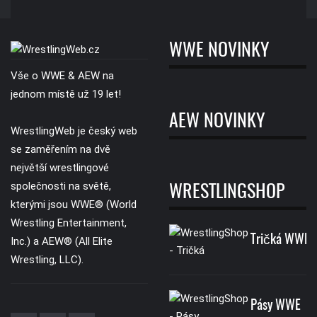
WWE NOVINKY
Vše o WWE & AEW na
jednom místě už 19 let!
AEW NOVINKY
WrestlingWeb je český web
se zaměřením na dvě
největší wrestlingové
společnosti na světě,
WRESTLINGSHOP
kterými jsou WWE® (World
Wrestling Entertainment,
Tričká WWE
Inc.) a AEW® (All Elite
Wrestling, LLC).
Pásy WWE