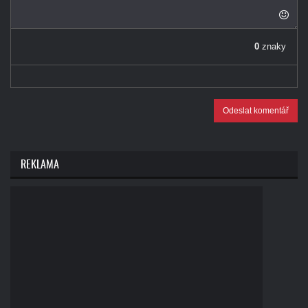
0
znaky
Odeslat komentář
REKLAMA