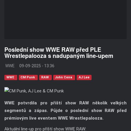
Poslední show WWE RAW před PLE
Wrestlepalooza s nadupaným line-upem
WWE
09-09-2025 - 13:36
WWE
CM Punk
RAW
John Cena
AJ Lee
WWE potvrdila pro příští show RAW několik velkých
segmentů a zápas. Půjde o poslední show RAW před
prémiovým live eventem WWE Wrestlepalooza.
Aktuální line-up pro příští show WWE RAW: