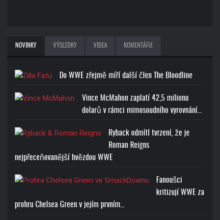
NOVINKY
VÝSLEDKY
VIDEA
KOMENTÁŘE
Do WWE zřejmě míří další člen The Bloodline
Vince McMahon zaplatí 42,5 milionu
dolarů v rámci mimosoudního vyrovnání…
Ryback odmítl tvrzení, že je
Roman Reigns
nejpřeceňovanější hvězdou WWE
Fanoušci
kritizují WWE za
prohru Chelsea Green v jejím prvním…