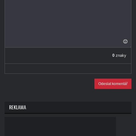
0
znaky
Odeslat komentář
REKLAMA