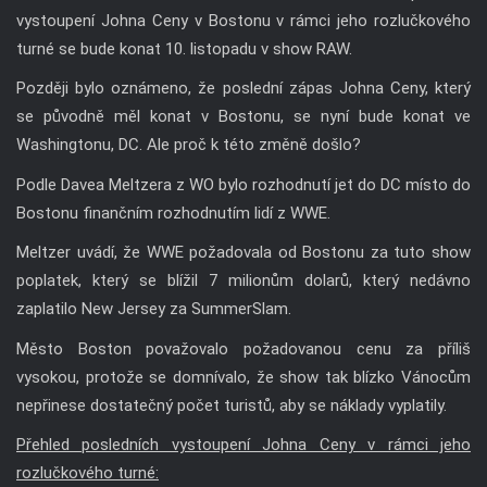
vystoupení Johna Ceny v Bostonu v rámci jeho rozlučkového
turné se bude konat 10. listopadu v show RAW.
Později bylo oznámeno, že poslední zápas Johna Ceny, který
se původně měl konat v Bostonu, se nyní bude konat ve
Washingtonu, DC. Ale proč k této změně došlo?
Podle Davea Meltzera z WO bylo rozhodnutí jet do DC místo do
Bostonu finančním rozhodnutím lidí z WWE.
Meltzer uvádí, že WWE požadovala od Bostonu za tuto show
poplatek, který se blížil 7 milionům dolarů, který nedávno
zaplatilo New Jersey za SummerSlam.
Město Boston považovalo požadovanou cenu za příliš
vysokou, protože se domnívalo, že show tak blízko Vánocům
nepřinese dostatečný počet turistů, aby se náklady vyplatily.
Přehled posledních vystoupení Johna Ceny v rámci jeho
rozlučkového turné: