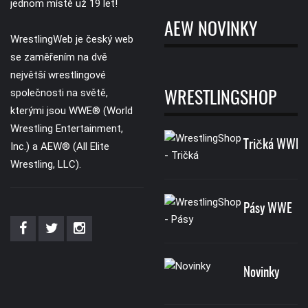
jednom místě už 19 let!
AEW NOVINKY
WrestlingWeb je český web
se zaměřením na dvě
největší wrestlingové
společnosti na světě,
WRESTLINGSHOP
kterými jsou WWE® (World
Wrestling Entertainment,
Tričká WWE
Inc.) a AEW® (All Elite
Wrestling, LLC).
Pásy WWE
Novinky