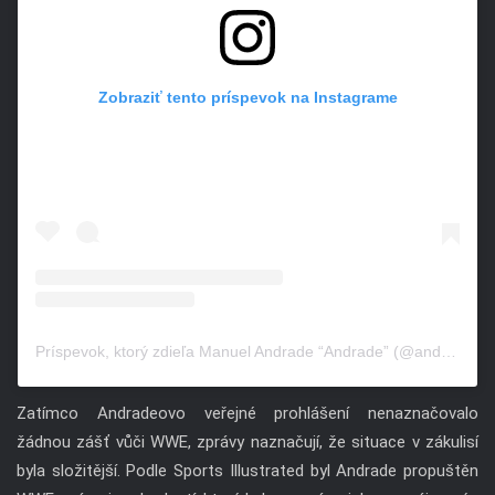
Zobraziť tento príspevok na Instagrame
Príspevok, ktorý zdieľa Manuel Andrade “Andrade” (@andradealmas)
Zatímco Andradeovo veřejné prohlášení nenaznačovalo
žádnou zášť vůči WWE, zprávy naznačují, že situace v zákulisí
byla složitější. Podle Sports Illustrated byl Andrade propuštěn