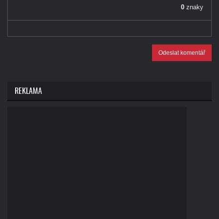
0
znaky
Odeslat komentář
REKLAMA