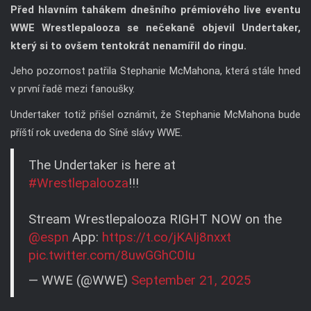
Před hlavním tahákem dnešního prémiového live eventu
WWE Wrestlepalooza se nečekaně objevil Undertaker,
který si to ovšem tentokrát nenamířil do ringu.
Jeho pozornost patřila Stephanie McMahona, která stále hned
v první řadě mezi fanoušky.
Undertaker totiž přišel oznámit, že Stephanie McMahona bude
příští rok uvedena do Síně slávy WWE.
The Undertaker is here at
#Wrestlepalooza
!!!
Stream Wrestlepalooza RIGHT NOW on the
@espn
App:
https://t.co/jKAIj8nxxt
pic.twitter.com/8uwGGhC0Iu
— WWE (@WWE)
September 21, 2025