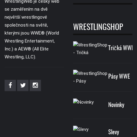
WrestlingWeb je český web
se zaměřením na dvě
největší wrestlingové
společnosti na světě,
WRESTLINGSHOP
kterými jsou WWE® (World
Wrestling Entertainment,
Tričká WWE
Inc.) a AEW® (All Elite
Wrestling, LLC).
Pásy WWE
Novinky
Slevy