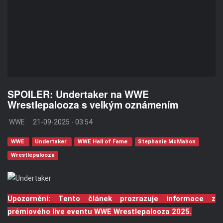
SPOILER: Undertaker na WWE
Wrestlepalooza s velkým oznámením
WWE
21-09-2025 - 03:54
WWE
Undertaker
WWE Hall of Fame
Stephanie McMahon
Wrestlepalooza
Upozornění: Tento článek prozrazuje informace z
prémiového live eventu WWE Wrestlepalooza 2025.