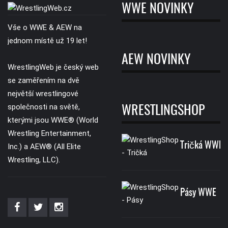
WWE NOVINKY
Vše o WWE & AEW na
jednom místě už 19 let!
AEW NOVINKY
WrestlingWeb je český web
se zaměřením na dvě
největší wrestlingové
společnosti na světě,
WRESTLINGSHOP
kterými jsou WWE® (World
Wrestling Entertainment,
Tričká WWE
Inc.) a AEW® (All Elite
Wrestling, LLC).
Pásy WWE