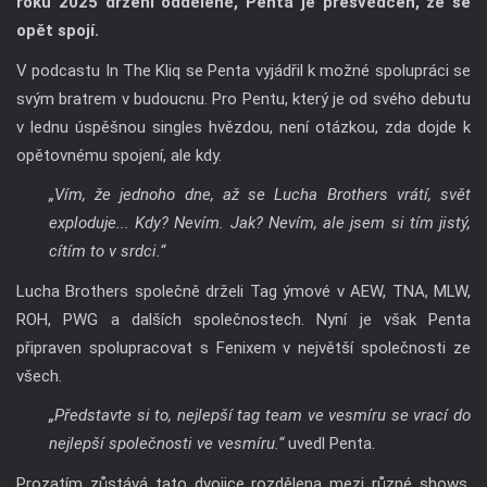
roku 2025 drženi odděleně, Penta je přesvědčen, že se
opět spojí.
V podcastu In The Kliq se Penta vyjádřil k možné spolupráci se
svým bratrem v budoucnu. Pro Pentu, který je od svého debutu
v lednu úspěšnou singles hvězdou, není otázkou, zda dojde k
opětovnému spojení, ale kdy.
„Vím, že jednoho dne, až se Lucha Brothers vrátí, svět
exploduje... Kdy? Nevím. Jak? Nevím, ale jsem si tím jistý,
cítím to v srdci.“
Lucha Brothers společně drželi Tag ýmové v AEW, TNA, MLW,
ROH, PWG a dalších společnostech. Nyní je však Penta
připraven spolupracovat s Fenixem v největší společnosti ze
všech.
„Představte si to, nejlepší tag team ve vesmíru se vrací do
nejlepší společnosti ve vesmíru.“
uvedl Penta.
Prozatím zůstává tato dvojice rozdělena mezi různé shows,