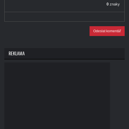
0
znaky
Odeslat komentář
REKLAMA