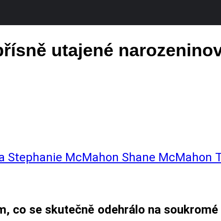
z přísně utajené narozenin
na
Stephanie McMahon
Shane McMahon
 tom, co se skutečně odehrálo na soukrom