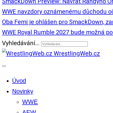
SmackDown Preview: Návrat Randyho Or
WWE navzdory oznámenému důchodu oče
Oba Femi je ohlášen pro SmackDown, zam
WWE Royal Rumble 2027 bude možná posle
Vyhledávání...
WrestlingWeb.cz
Úvod
Novinky
WWE
AEW