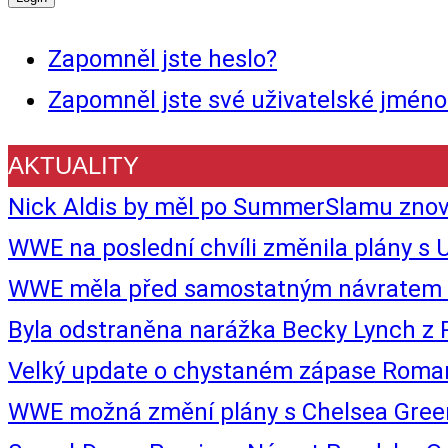
Zapomněl jste heslo?
Zapomněl jste své uživatelské jméno
AKTUALITY
Nick Aldis by měl po SummerSlamu znovu
WWE na poslední chvíli změnila plány s U
WWE měla před samostatným návratem B
Byla odstraněna narážka Becky Lynch z
Velký update o chystaném zápase Roma
WWE možná změní plány s Chelsea Green