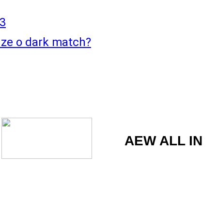
3
uze o dark match?
AEW ALL IN