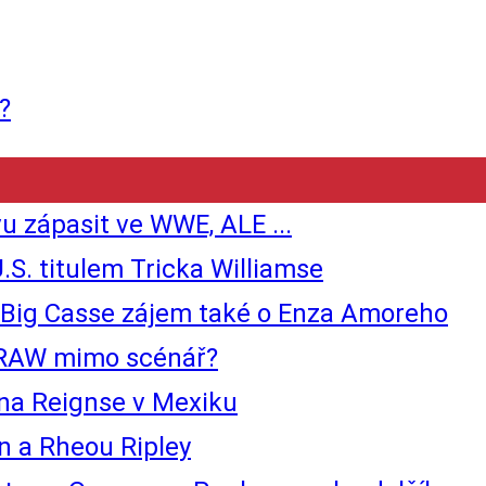
?
 zápasit ve WWE, ALE ...
.S. titulem Tricka Williamse
ig Casse zájem také o Enza Amoreho
 RAW mimo scénář?
na Reignse v Mexiku
 a Rheou Ripley