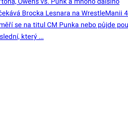
tona, Owens vs. Punk a mnoho dalšího
kává Brocka Lesnara na WrestleManii 4
ěří se na titul CM Punka nebo půjde po
dní, který ...