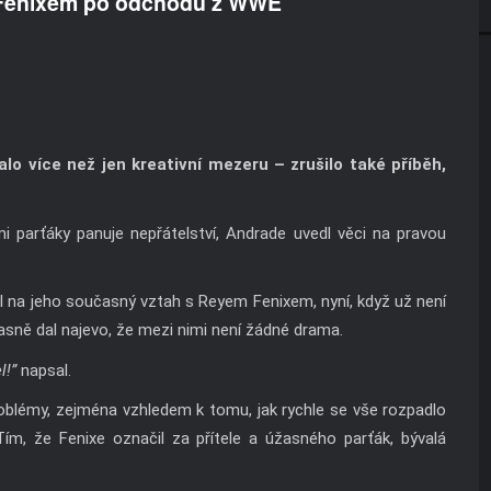
m Fenixem po odchodu z WWE
 více než jen kreativní mezeru – zrušilo také příběh,
mi parťáky panuje nepřátelství, Andrade uvedl věci na pravou
l na jeho současný vztah s Reyem Fenixem, nyní, když už není
ně dal najevo, že mezi nimi není žádné drama.
l!”
napsal.
roblémy, zejména vzhledem k tomu, jak rychle se vše rozpadlo
Tím, že Fenixe označil za přítele a úžasného parťák, bývalá