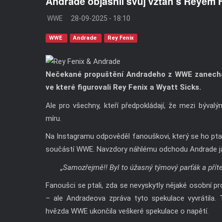
Andrade objasnil svůj vztah s Reye
WWE
28-09-2025 - 18:10
WWE
Andrade
Rey Fenix
Nečekané propuštění Andradeho z WWE zanechalo
ve které figurovali Rey Fenix a Wyatt Sicks.
Ale pro všechny, kteří předpokládají, že mezi bývalý
míru.
Na Instagramu odpověděl fanouškovi, který se ho pta
součástí WWE. Navzdory náhlému odchodu Andrade jas
„Samozřejmě!! Byl to úžasný týmový parťák a příte
Fanoušci se ptali, zda se nevyskytly nějaké osobní p
– ale Andradeova zpráva tyto spekulace vyvrátila. 
hvězda WWE ukončila veškeré spekulace o napětí.