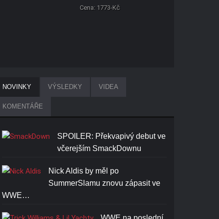
Cena: 1773-Kč
NOVINKY
VÝSLEDKY
VIDEA
KOMENTÁŘE
SPOILER: Překvapivý debut ve
včerejším SmackDownu
Nick Aldis by měl po
SummerSlamu znovu zápasit ve
WWE…
WWE na poslední