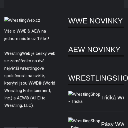
WWE NOVINKY
Vše o WWE & AEW na
jednom místě už 19 let!
AEW NOVINKY
WrestlingWeb je český web
se zaměřením na dvě
největší wrestlingové
společnosti na světě,
WRESTLINGSH
kterými jsou WWE® (World
Wrestling Entertainment,
Tričká W
Inc.) a AEW® (All Elite
Wrestling, LLC).
Pásy WW