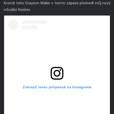
Kromě toho Grayson Waller v tomto zápase předvedl svůj nový
oficiální finisher.
Zobraziť tento príspevok na Instagrame