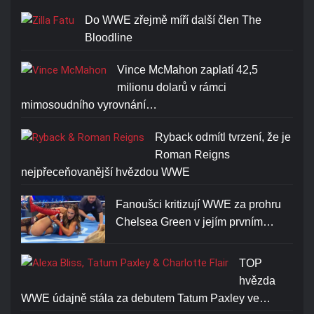
Do WWE zřejmě míří další člen The
Bloodline
Vince McMahon zaplatí 42,5
milionu dolarů v rámci
mimosoudního vyrovnání…
Ryback odmítl tvrzení, že je
Roman Reigns
nejpřeceňovanější hvězdou WWE
Fanoušci kritizují WWE za prohru
Chelsea Green v jejím prvním…
TOP
hvězda
WWE údajně stála za debutem Tatum Paxley ve…