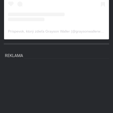
Príspevok, ktorý zdieľa Grayson Waller (@graysonwallerwwe)
REKLAMA