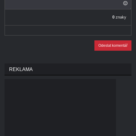
0
znaky
Odeslat komentář
REKLAMA