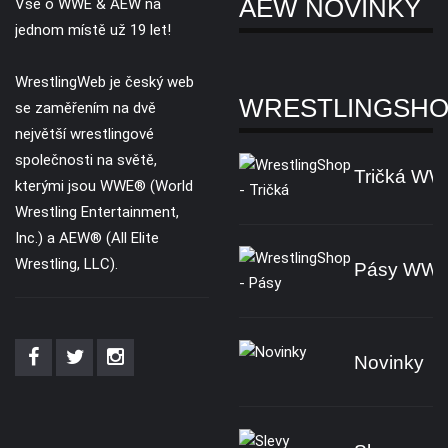
AEW NOVINKY
Vše o WWE & AEW na
jednom místě už 19 let!
WrestlingWeb je český web
WRESTLINGSH
se zaměřením na dvě
největší wrestlingové
společnosti na světě,
Tričká W
kterými jsou WWE® (World
Wrestling Entertainment,
Inc.) a AEW® (All Elite
Wrestling, LLC).
Pásy WW
Novinky