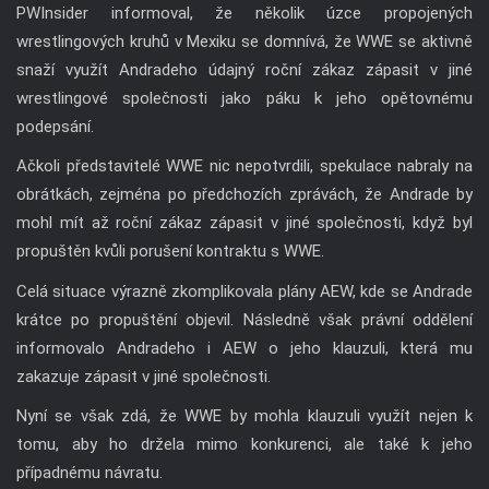
PWInsider informoval, že několik úzce propojených
wrestlingových kruhů v Mexiku se domnívá, že WWE se aktivně
snaží využít Andradeho údajný roční zákaz zápasit v jiné
wrestlingové společnosti jako páku k jeho opětovnému
podepsání.
Ačkoli představitelé WWE nic nepotvrdili, spekulace nabraly na
obrátkách, zejména po předchozích zprávách, že Andrade by
mohl mít až roční zákaz zápasit v jiné společnosti, když byl
propuštěn kvůli porušení kontraktu s WWE.
Celá situace výrazně zkomplikovala plány AEW, kde se Andrade
krátce po propuštění objevil. Následně však právní oddělení
informovalo Andradeho i AEW o jeho klauzuli, která mu
zakazuje zápasit v jiné společnosti.
Nyní se však zdá, že WWE by mohla klauzuli využít nejen k
tomu, aby ho držela mimo konkurenci, ale také k jeho
případnému návratu.