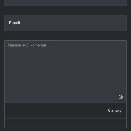
E-mail
0
znaky