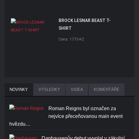
BROCK LESNAR BEAST T-
SHIRT
Cena: 1773-Kč
NOVINKY
VÝSLEDKY
VIDEA
KOMENTÁŘE
Roman Reigns byl označen za
nejvíce přeceňovanou main event
hvězdu…
Danhausenův debut vyvolal v zákulisí