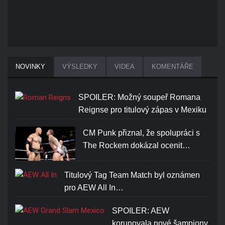
NOVINKY
VÝSLEDKY
VIDEA
KOMENTÁŘE
SPOILER: Možný soupeř Romana
Reignse pro titulový zápas v Mexiku
CM Punk přiznal, že spolupráci s
The Rockem dokázal ocenit…
Titulový Tag Team Match byl oznámen
pro AEW All In…
SPOILER: AEW
korunovala nové šampiony