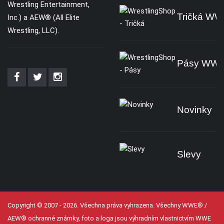
Wrestling Entertainment,
Tričká W
Inc.) a AEW® (All Elite
Wrestling, LLC).
Pásy WW
Novinky
Slevy
Copyright © 2007 - 2026. Všechna práva vyhrazena. Všechny WWE® /
AEW® ochranné známky, foto a loga jsou výhradním vlastnictvím WWE