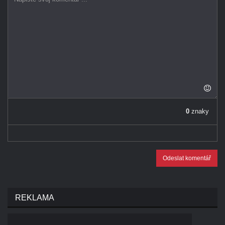
0
znaky
Odeslat komentář
REKLAMA