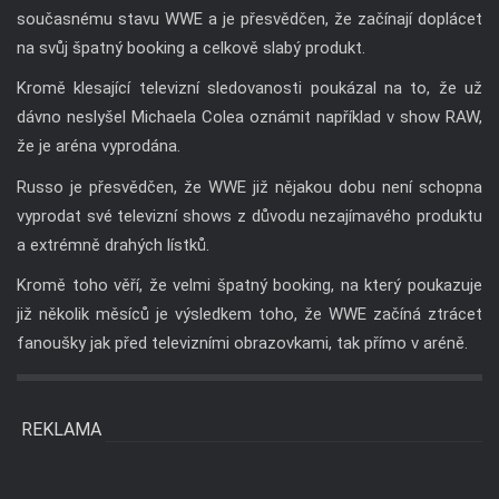
současnému stavu WWE a je přesvědčen, že začínají doplácet
na svůj špatný booking a celkově slabý produkt.
Kromě klesající televizní sledovanosti poukázal na to, že už
dávno neslyšel Michaela Colea oznámit například v show RAW,
že je aréna vyprodána.
Russo je přesvědčen, že WWE již nějakou dobu není schopna
vyprodat své televizní shows z důvodu nezajímavého produktu
a extrémně drahých lístků.
Kromě toho věří, že velmi špatný booking, na který poukazuje
již několik měsíců je výsledkem toho, že WWE začíná ztrácet
fanoušky jak před televizními obrazovkami, tak přímo v aréně.
REKLAMA