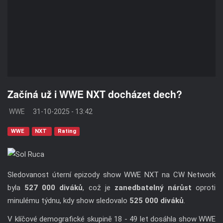
Začíná už i WWE NXT docházet dech?
WWE
31-10-2025 - 13:42
WWE
NXT
Rating
Sledovanost úterní epizody show WWE NXT na CW Network
byla
527 000 diváků
, což je
zanedbatelný nárůst
oproti
minulému týdnu, kdy show sledovalo
525 000 diváků
.
V klíčové demografické skupině 18 - 49 let dosáhla show WWE