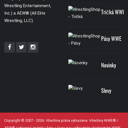
Wrestling Entertainment,
Tričká WWE
Inc.) a AEW® (All Elite
Wrestling, LLC).
Pásy WWE
Novinky
Slevy
Copyright © 2007 - 2026. Všechna práva vyhrazena. Všechny WWE® /
AEW® ochranné známky, foto a loga jsou výhradním vlastnictvím WWE