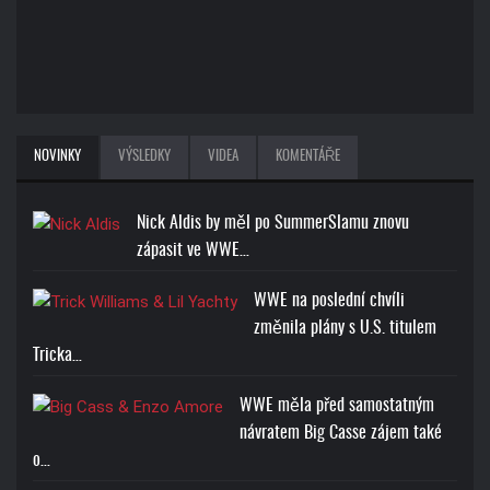
NOVINKY
VÝSLEDKY
VIDEA
KOMENTÁŘE
Nick Aldis by měl po SummerSlamu znovu
zápasit ve WWE…
WWE na poslední chvíli
změnila plány s U.S. titulem
Tricka…
WWE měla před samostatným
návratem Big Casse zájem také
o…