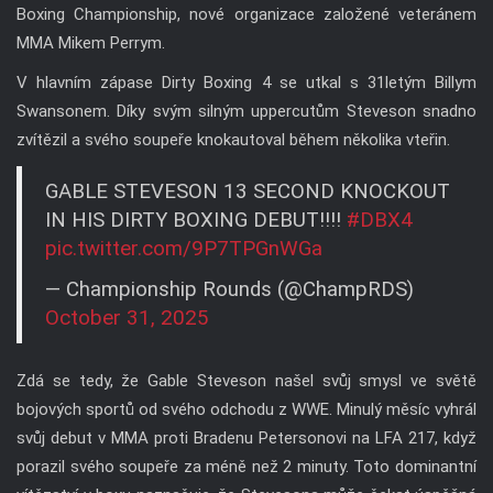
Boxing Championship, nové organizace založené veteránem
MMA Mikem Perrym.
V hlavním zápase Dirty Boxing 4 se utkal s 31letým Billym
Swansonem. Díky svým silným uppercutům Steveson snadno
zvítězil a svého soupeře knokautoval během několika vteřin.
GABLE STEVESON 13 SECOND KNOCKOUT
IN HIS DIRTY BOXING DEBUT!!!!
#DBX4
pic.twitter.com/9P7TPGnWGa
— Championship Rounds (@ChampRDS)
October 31, 2025
Zdá se tedy, že Gable Steveson našel svůj smysl ve světě
bojových sportů od svého odchodu z WWE. Minulý měsíc vyhrál
svůj debut v MMA proti Bradenu Petersonovi na LFA 217, když
porazil svého soupeře za méně než 2 minuty. Toto dominantní