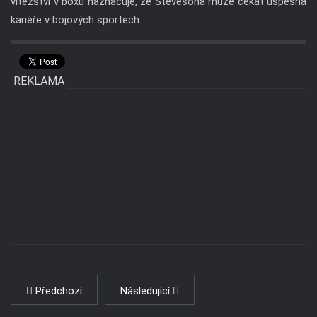
vítězství v boxu naznačuje, že Stevesona může čekat úspěšná
kariéře v bojových sportech.
REKLAMA
Předchozí
Následující