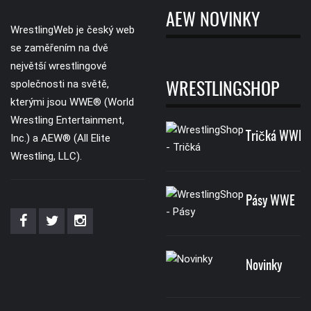
AEW NOVINKY
WrestlingWeb je český web
se zaměřením na dvě
největší wrestlingové
společnosti na světě,
WRESTLINGSHOP
kterými jsou WWE® (World
Wrestling Entertainment,
Tričká WWE
Inc.) a AEW® (All Elite
Wrestling, LLC).
Pásy WWE
Novinky