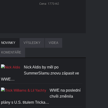
Cena: 1773-Kč
NOVINKY
VÝSLEDKY
VIDEA
KOMENTÁŘE
Nick Aldis by měl po
SummerSlamu znovu zápasit ve
WWE…
WWE na poslední
chvíli změnila
plány s U.S. titulem Tricka…