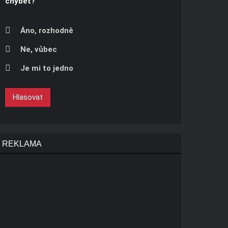
chybět?
Áno, rozhodně
Ne, vůbec
Je mi to jedno
Hlasovat
REKLAMA