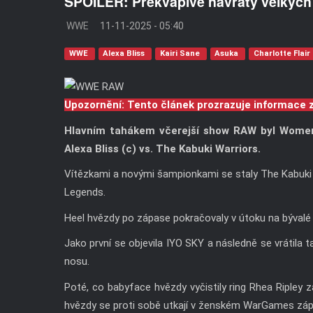
SPOILER: Překvapivé návraty velkýc
WWE
11-11-2025 - 05:40
WWE
Alexa Bliss
Kairi Sane
Asuka
Charlotte Flair
Upozornění: Tento článek prozrazuje informace 
Hlavním tahákem včerejší show RAW byl Women
Alexa Bliss (c) vs. The Kabuki Warriors.
Vítězkami a novými šampionkami se staly The Kabuki 
Legends.
Heel hvězdy po zápase pokračovaly v útoku na bývalé 
Jako první se objevila IYO SKY a následně se vrátila
nosu.
Poté, co babyface hvězdy vyčistily ring Rhea Ripley 
hvězdy se proti sobě utkají v ženském WarGames zápa