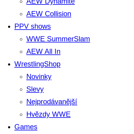
AEW Dynamite
AEW Collision
PPV shows
WWE SummerSlam
AEW All In
WrestlingShop
Novinky
Slevy
Nejprodávanější
Hvězdy WWE
Games