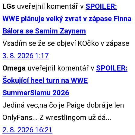
LGs
uveřejnil komentář v
SPOILER:
WWE plánuje velký zvrat v zápase Finna
Bálora se Samim Zaynem
Vsadím se že se objeví KOčko v zápase
3. 8. 2026 1:17
Omega
uveřejnil komentář v
SPOILER:
Šokující heel turn na WWE
SummerSlamu 2026
Jediná vec,na čo je Paige dobrá,je len
OnlyFans... Z wrestlingom už dá...
2. 8. 2026 16:21