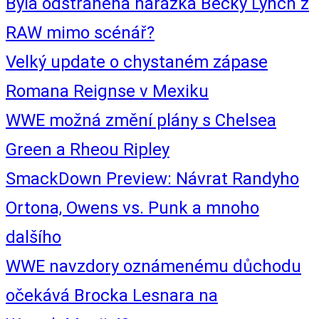
Byla odstraněna narážka Becky Lynch z
RAW mimo scénář?
Velký update o chystaném zápase
Romana Reignse v Mexiku
WWE možná změní plány s Chelsea
Green a Rheou Ripley
SmackDown Preview: Návrat Randyho
Ortona, Owens vs. Punk a mnoho
dalšího
WWE navzdory oznámenému důchodu
očekává Brocka Lesnara na