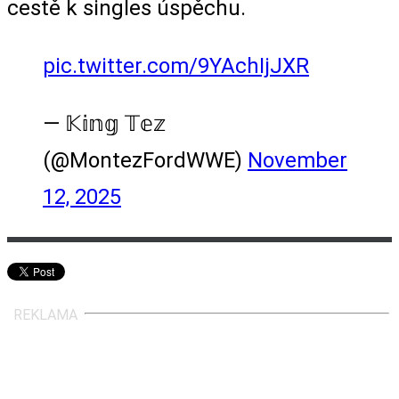
cestě k singles úspěchu.
pic.twitter.com/9YAchIjJXR
— 𝕂𝕚𝕟𝕘 𝕋𝕖𝕫
(@MontezFordWWE)
November
12, 2025
REKLAMA