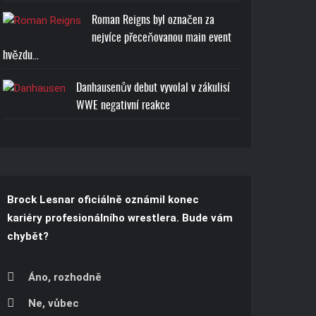
ONLY T-SHIRT
Roman Reigns byl označen za
Cena: 1773-Kč
nejvíce přeceňovanou main event
hvězdu…
Danhausenův debut vyvolal v zákulisí
WWE negativní reakce
Brock Lesnar oficiálně oznámil konec
kariéry profesionálního wrestlera. Bude vám
chybět?
Áno, rozhodně
Ne, vůbec