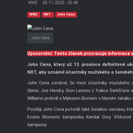
WWE
26-11-2025 - 05:40
WWE
NXT
John Cena
John Cena
Upozornění: Tento článek prozrazuje informace 
John Cena, který už 13. prosince definitivně uko
NXT, aby oznámil účastníky mužského a ženského
John Cena oznámil, že mezi účastníky mužského 
Slater, Joe Hendry, Dion Lennox z frakce DarkState 
Williams prohrál s Mylesem Bornem v hlavním taháku
Později John Cena potvrdil také ženskou sestavu, kter
Evolve Women's šampionka Kendal Grey. Vítězové
šampiony.