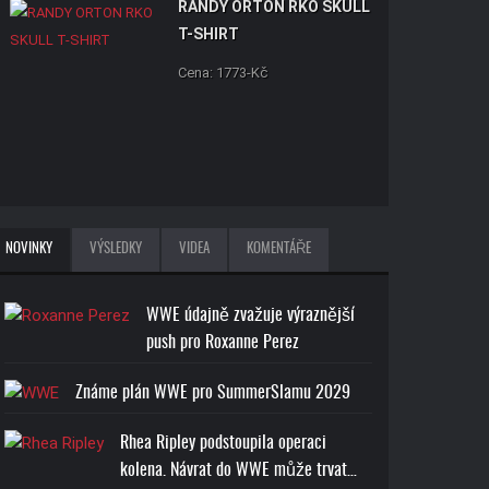
RANDY ORTON RKO SKULL
T-SHIRT
Cena: 1773-Kč
JOHN CENA U CAN'T SEE
NOVINKY
VÝSLEDKY
VIDEA
KOMENTÁŘE
ME T-SHIRT
Cena: 1773-Kč
WWE údajně zvažuje výraznější
push pro Roxanne Perez
Známe plán WWE pro SummerSlamu 2029
Rhea Ripley podstoupila operaci
ROMAN REIGNS ONE AND
kolena. Návrat do WWE může trvat…