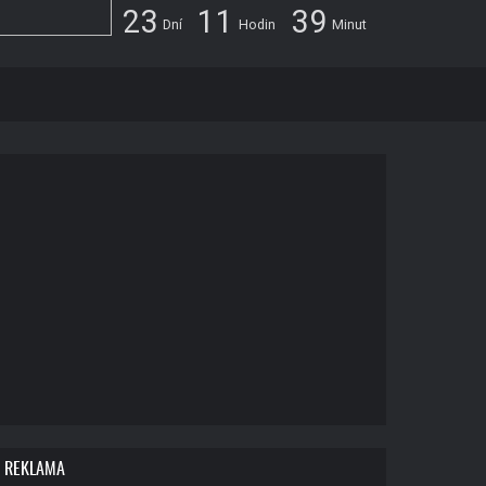
2
3
1
1
3
9
Dní
Hodin
Minut
REKLAMA