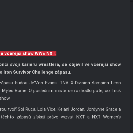
ze včerejší show WWE NXT.
nčí svoji kariéru wrestlera, se objevil ve včerejší show
 Iron Survivor Challenge zápasu.
zápasu budou Je'Von Evans, TNA X-Division šampion Leon
a Myles Borne. O posledním místě se rozhodlo poté, co Trick
 show.
ou tvoří Sol Ruca, Lola Vice, Kelani Jordan, Jordynne Grace a
 těchto zápasů získají právo vyzvat NXT a NXT Women's