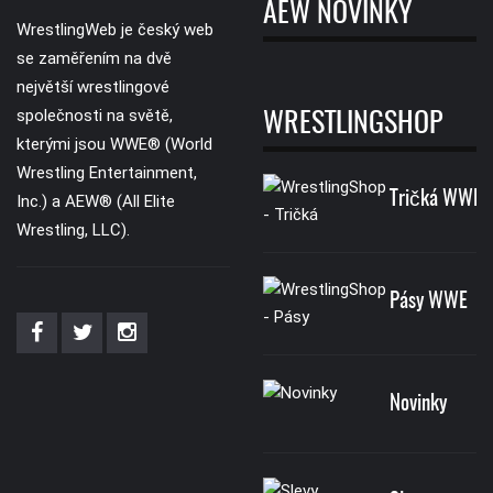
AEW NOVINKY
WrestlingWeb je český web
se zaměřením na dvě
největší wrestlingové
společnosti na světě,
WRESTLINGSHOP
kterými jsou WWE® (World
Wrestling Entertainment,
Tričká WWE
Inc.) a AEW® (All Elite
Wrestling, LLC).
Pásy WWE
Novinky