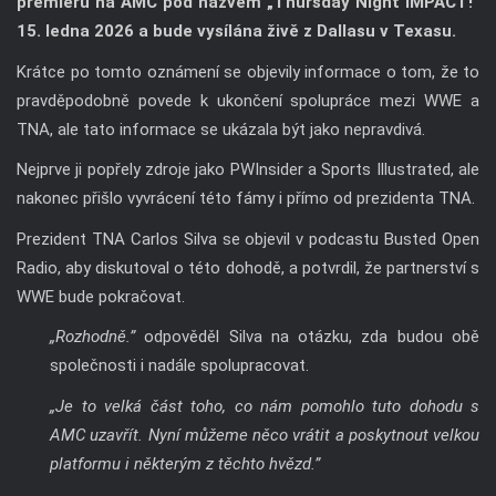
premiéru na AMC pod názvem „Thursday Night iMPACT!”
15. ledna 2026 a bude vysílána živě z Dallasu v Texasu.
Krátce po tomto oznámení se objevily informace o tom, že to
pravděpodobně povede k ukončení spolupráce mezi WWE a
TNA, ale tato informace se ukázala být jako nepravdivá.
Nejprve ji popřely zdroje jako PWInsider a Sports Illustrated, ale
nakonec přišlo vyvrácení této fámy i přímo od prezidenta TNA.
Prezident TNA Carlos Silva se objevil v podcastu Busted Open
Radio, aby diskutoval o této dohodě, a potvrdil, že partnerství s
WWE bude pokračovat.
„Rozhodně.”
odpověděl Silva na otázku, zda budou obě
společnosti i nadále spolupracovat.
„Je to velká část toho, co nám pomohlo tuto dohodu s
AMC uzavřít. Nyní můžeme něco vrátit a poskytnout velkou
platformu i některým z těchto hvězd.”