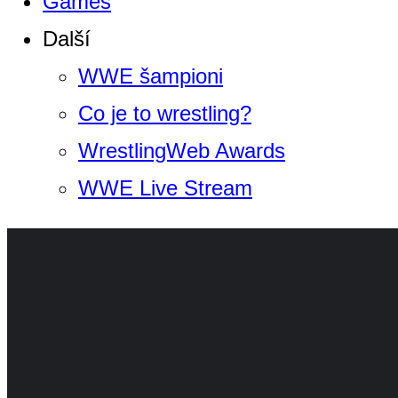
Games
Další
WWE šampioni
Co je to wrestling?
WrestlingWeb Awards
WWE Live Stream