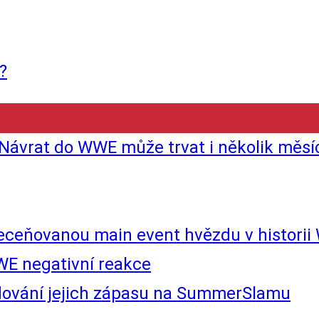
?
 Návrat do WWE může trvat i několik měsí
řeceňovanou main event hvězdu v histori
WE negativní reakce
udování jejich zápasu na SummerSlamu