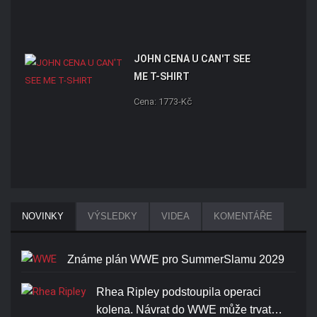
JOHN CENA U CAN'T SEE
ME T-SHIRT
Cena: 1773-Kč
NOVINKY
VÝSLEDKY
VIDEA
KOMENTÁŘE
Známe plán WWE pro SummerSlamu 2029
Rhea Ripley podstoupila operaci
kolena. Návrat do WWE může trvat…