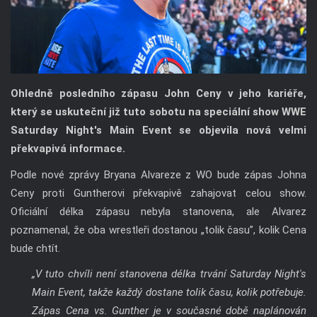
Ohledně posledního zápasu John Ceny v jeho kariéře,
který se uskuteční již tuto sobotu na speciální show WWE
Saturday Night's Main Event se objevila nová velmi
překvapivá informace.
Podle nové zprávy Bryana Alvareze z WO bude zápas Johna
Ceny proti Guntherovi překvapivě zahajovat celou show.
Oficiální délka zápasu nebyla stanovena, ale Alvarez
poznamenal, že oba wrestleři dostanou „tolik času”, kolik Cena
bude chtít.
„V tuto chvíli není stanovena délka trvání Saturday Night's
Main Event, takže každý dostane tolik času, kolik potřebuje.
Zápas Cena vs. Gunther je v současné době naplánován