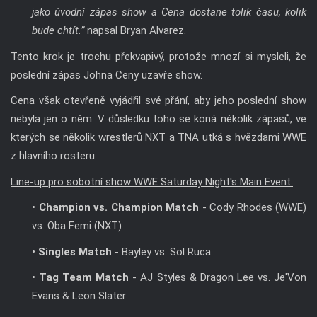
jako úvodní zápas show a Cena dostane tolik času, kolik
bude chtít.”
napsal Bryan Alvarez.
Tento krok je trochu překvapivý, protože mnozí si mysleli, že
poslední zápas Johna Ceny uzavře show.
Cena však otevřeně vyjádřil své přání, aby jeho poslední show
nebyla jen o něm. V důsledku toho se koná několik zápasů, ve
kterých se několik wrestlerů NXT a TNA utká s hvězdami WWE
z hlavního rosteru.
Line-up pro sobotní show WWE Saturday Night's Main Event:
•
Champion vs. Champion Match
- Cody Rhodes (WWE)
vs. Oba Femi (NXT)
•
Singles Match
- Bayley vs. Sol Ruca
•
Tag Team Match
- AJ Styles & Dragon Lee vs. Je'Von
Evans & Leon Slater