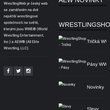
AEW NOVINKY
WrestlingWeb je český web
se zaměřením na dvě
největší wrestlingové
společnosti na světě,
WRESTLINGSH
kterými jsou WWE® (World
Wrestling Entertainment,
Tričká W
Inc.) a AEW® (All Elite
Wrestling, LLC).
Pásy WW
Novinky
Slevy