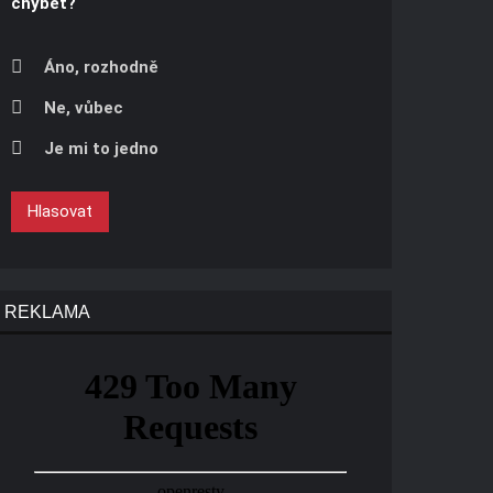
chybět?
Áno, rozhodně
Ne, vůbec
Je mi to jedno
Hlasovat
REKLAMA