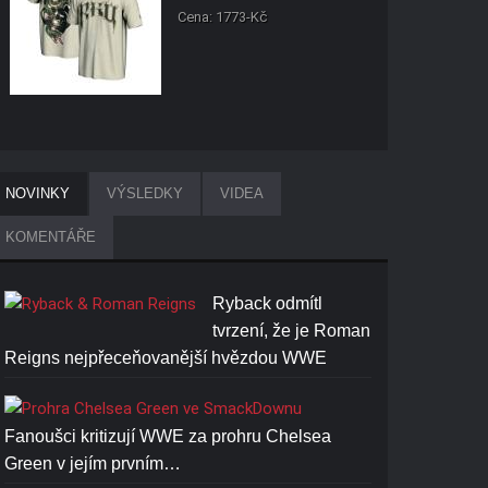
Cena: 1773-Kč
NOVINKY
VÝSLEDKY
VIDEA
KOMENTÁŘE
Ryback odmítl
tvrzení, že je Roman
Reigns nejpřeceňovanější hvězdou WWE
Fanoušci kritizují WWE za prohru Chelsea
Green v jejím prvním…