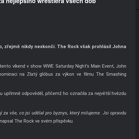
a nejlepšího wrestlera všech dob
b, zřejmě nikdy neskončí. The Rock však prohlásil Johna
ento víkend v show WWE Saturday Night's Main Event, John
nominaci na Zlatý glóbus za výkon ve filmu The Smashing
u upřímně odpověděl, přičemž ho označila za největší hvězdu
ý za vše, co jsi udělal pro byznys, který milujeme. Jsi opravdu
napsal The Rock ve svém příspěvku.