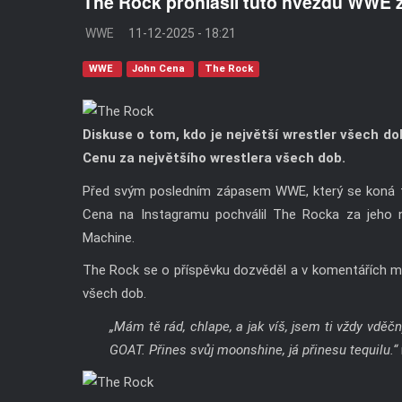
The Rock prohlásil tuto hvězdu WWE z
WWE
11-12-2025 - 18:21
WWE
John Cena
The Rock
Diskuse o tom, kdo je největší wrestler všech do
Cenu za největšího wrestlera všech dob.
Před svým posledním zápasem WWE, který se koná t
Cena na Instagramu pochválil The Rocka za jeho 
Machine.
The Rock se o příspěvku dozvěděl a v komentářích m
všech dob.
„Mám tě rád, chlape, a jak víš, jsem ti vždy vděčn
GOAT. Přines svůj moonshine, já přinesu tequilu.“