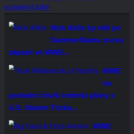
znovu zápasit ve WWE…
WWE na poslední chvíli
změnila plány s U.S.
titulem Tricka…
WWE měla před
samostatným návratem Big
Casse zájem také o…
Byla odstraněna narážka
Becky Lynch z RAW mimo
scénář?
Velký update o chystaném zápase
Romana Reignse v Mexiku