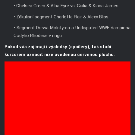
• Segment Drewa McIntyrea a Undisputed WWE šampiona
Codyho Rhodese v ringu
Pokud vás zajímají i výsledky (spoilery), tak stačí
kurzorem označit níže uvedenou červenou plochu.
• Show začíná koncertem Joea Hendryho, ve kterém
se objevuje Otis převlečený za Santu, Akira Tozawa a
někdo v kostýmu králíka. Hendry zpívá píseň, ve které
si dělá legraci z The Mize. The Miz ho přeruší, což
vede k Street Fight zápasu mezi nimi.
• Street Fight Match - Joe Hendry vs. The Miz. Do
zápasu se zapojil králík. Ukázalo se, že králíkem byl
R-Truth.
• Charlotte Flair def. Lash Legend
• WWE Women's šampionka Jade Cargill a Michin se
navzájem vyzvaly v samostatných zákulisních
segmentech.