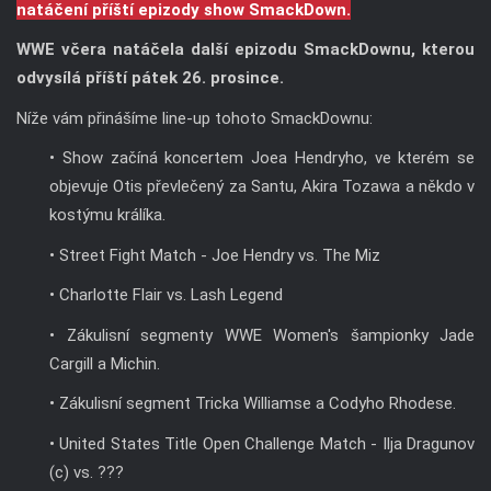
odvysílá příští pátek 26. prosince.
Níže vám přinášíme line-up tohoto SmackDownu:
• Show začíná koncertem Joea Hendryho, ve kterém se
objevuje Otis převlečený za Santu, Akira Tozawa a někdo v
kostýmu králíka.
• Street Fight Match - Joe Hendry vs. The Miz
• Charlotte Flair vs. Lash Legend
• Zákulisní segmenty WWE Women's šampionky Jade
Cargill a Michin.
• Zákulisní segment Tricka Williamse a Codyho Rhodese.
• United States Title Open Challenge Match - Ilja Dragunov
(c) vs. ???
• Chelsea Green & Alba Fyre vs. Giulia & Kiana James
• Zákulisní segment Charlotte Flair & Alexy Bliss.