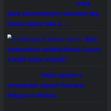
Brock Lesnar oficiálně oznámil konec kariéry
profesionálního wrestlera. Bude vám chybět?
Áno, rozhodně
Ne, vůbec
Je mi to jedno
Hlasovat
REKLAMA