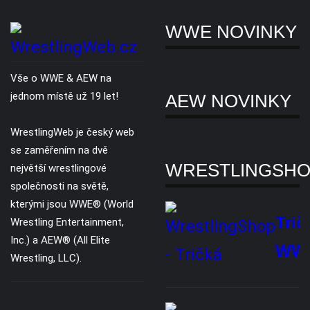
Novinky
Slevy
Copyright © 2007 - 2026. Všechna práva vyhrazena. Všechny WWE® /
AEW® ochranné známky, foto a loga jsou výhradním vlastnictvím WWE
Inc, a AEW LLC.
O nás
Reklama
Ochrana soukromí
Kontaktujte nás