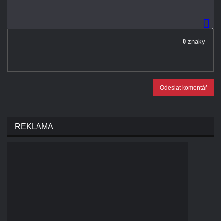
0
znaky
Odeslat komentář
REKLAMA