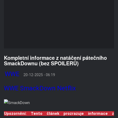
Kompletní informace z natáčení pátečního
SmackDownu (bez SPOILERŮ)
WWE
20-12-2025 - 06:19
WWE
SmackDown
Netflix
Upozornění: Tento článek prozrazuje informace z
natáčení příští epizody show SmackDown.
WWE včera natáčela další epizodu SmackDownu, kterou