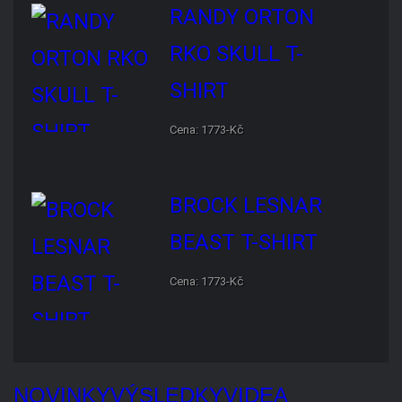
Cena: 1773-Kč
BROCK LESNAR BEAST T-
SHIRT
Cena: 1773-Kč
NOVINKY
VÝSLEDKY
VIDEA
KOMENTÁŘE
Nick Aldis by měl po SummerSlamu