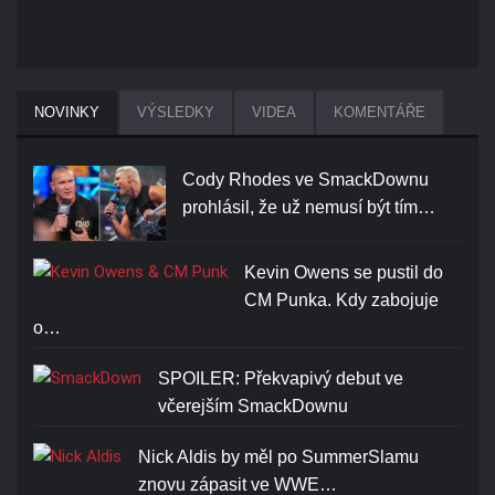
NOVINKY
VÝSLEDKY
VIDEA
KOMENTÁŘE
Cody Rhodes ve SmackDownu
prohlásil, že už nemusí být tím…
Kevin Owens se pustil do
CM Punka. Kdy zabojuje
o…
SPOILER: Překvapivý debut ve
včerejším SmackDownu
Nick Aldis by měl po SummerSlamu
znovu zápasit ve WWE…