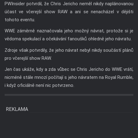
PWInsider potvrdil, že Chris Jericho neměl nikdy naplánovanou
účast ve včerejší show RAW a ani se nenacházel v dějišti
tohoto eventu.
WWE záměrně naznačovala jeho možný návrat, protože si je
vědoma spekulací a očekávání fanoušků ohledně jeho návratu.
Zdroje však potvrdily, že jeho návrat nebyl nikdy součástí plánů
pro včerejší show RAW.
Jen čas ukáže, kdy a zda vůbec se Chris Jericho do WWE vrátí,
nicméně stále mnozí počítají s jeho návratem na Royal Rumble,
i když oficiálně není nic potvrzeno.
REKLAMA