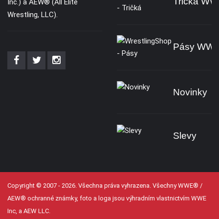
Tričká W
Inc.) a AEW® (All Elite
Wrestling, LLC).
Pásy WW
Novinky
Slevy
Copyright © 2007 - 2026. Všechna práva vyhrazena. Všechny WWE® /
AEW® ochranné známky, foto a loga jsou výhradním vlastnictvím WWE
Inc, a AEW LLC.