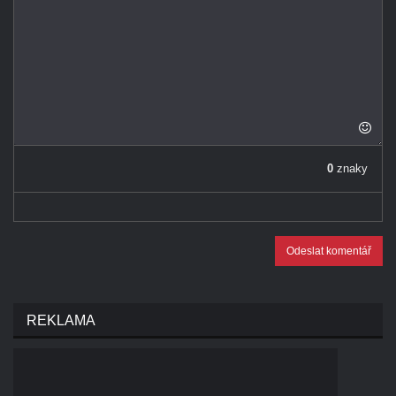
0
znaky
Odeslat komentář
REKLAMA