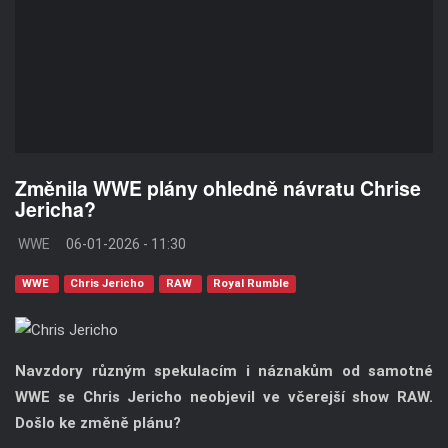
Změnila WWE plány ohledně návratu Chrise
Jericha?
WWE
06-01-2026 - 11:30
WWE
Chris Jericho
RAW
Royal Rumble
Navzdory různým spekulacím i náznakům od samotné
WWE se Chris Jericho neobjevil ve včerejší show RAW.
Došlo ke změně plánu?